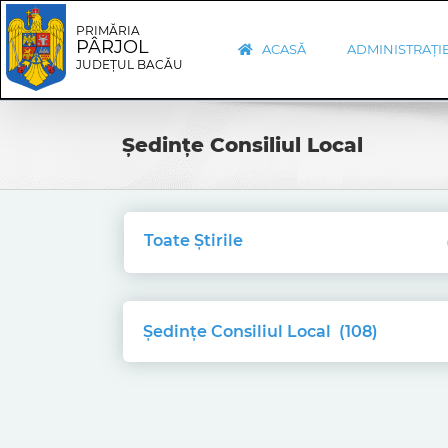
Skip
Skip
to
Navigation
PRIMĂRIA
PÂRJOL
content
ACASĂ
ADMINISTRAȚI
JUDEȚUL BACĂU
Ședințe Consiliul Local
Toate Știrile