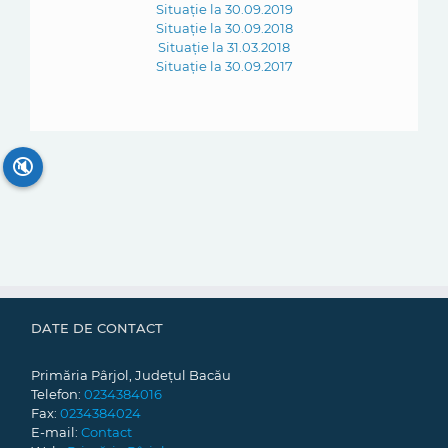
Situație la 30.09.2019
Situație la 30.09.2018
Situație la 31.03.2018
Situație la 30.09.2017
🔇
DATE DE CONTACT
Primăria Pârjol, Județul Bacău
Telefon:
0234384016
Fax:
0234384024
E-mail:
Contact