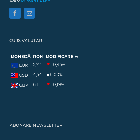
Web:
Primăria Pârjol
CURS VALUTAR
MONEDĂ
RON
MODIFICARE %
5,22
–0,45
%
EUR
4,54
0,00
%
USD
6,11
–0,19
%
GBP
ABONARE NEWSLETTER