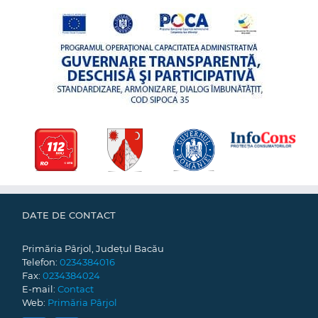
DATE DE CONTACT
Primăria Pârjol, Județul Bacău
Telefon:
0234384016
Fax:
0234384024
E-mail:
Contact
Web:
Primăria Pârjol