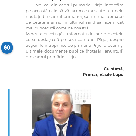
Noi cei din cadrul primariei Pîrjol încercăm
pe această cale să vă facem cunoscute ultimele
noutăți din cadrul primăriei, să fim mai aproape
de cetățeni și nu în ultimul rând să facem cât
mai cunoscută comuna noastră.
Mereu aici veți găsi informații despre proiectele
ce se desfașoară pe raza comunei Pîrjol, despre
acțiunile întreprinse de primăria Pîrjol precum și
🔇
ultimele documente publice (hotărâri, anunțuri)
din cadrul primăriei Pîrjol.
Cu stimă,
Primar, Vasile Lupu