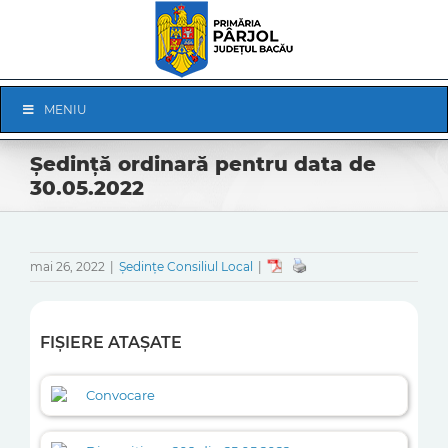
Skip
to
content
Skip
MENIU
Navigation
Ședinţă ordinară pentru data de
30.05.2022
mai 26, 2022
|
Ședințe Consiliul Local
|
FIȘIERE ATAȘATE
Convocare