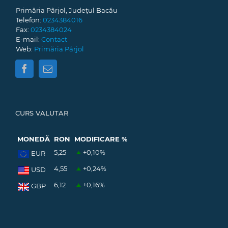
Primăria Pârjol, Județul Bacău
Telefon:
0234384016
Fax:
0234384024
E-mail:
Contact
Web:
Primăria Pârjol
CURS VALUTAR
MONEDĂ
RON
MODIFICARE %
5,25
+0,10
%
EUR
4,55
+0,24
%
USD
6,12
+0,16
%
GBP