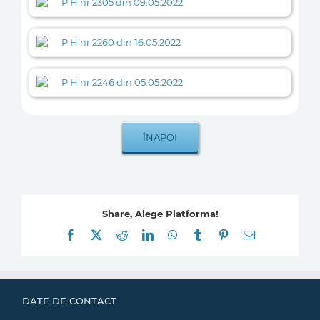
P H nr.2305 din 09.05.2022
P H nr.2260 din 16.05.2022
P H nr.2246 din 05.05.2022
Share, Alege Platforma!
Facebook
X
Reddit
LinkedIn
WhatsApp
Tumblr
Pinterest
E-
mail:
DATE DE CONTACT