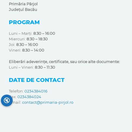
Primăria Pârjol
Județul Bacău
PROGRAM
Luni – Marți:
8:30 – 16:00
Miercuri:
8:30 – 18:30
Joi:
8:30 – 16:00
Vineri:
8:30 – 14:00
Eliberări adeverințe, certificate, sau orice alte documente:
Luni – Vineri:
8:30 – 11:30
DATE DE CONTACT
Telefon:
0234384016
Fax:
0234384024
🔇
Email:
contact@primaria-pirjol.ro