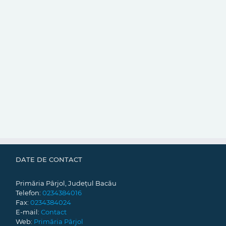
DATE DE CONTACT
Primăria Pârjol, Județul Bacău
Telefon:
0234384016
Fax:
0234384024
E-mail:
Contact
Web:
Primăria Pârjol