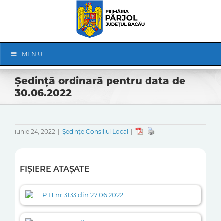
Skip
to
content
Skip
MENIU
Navigation
Ședință ordinară pentru data de
30.06.2022
iunie 24, 2022
|
Ședințe Consiliul Local
|
FIȘIERE ATAȘATE
P H nr.3133 din 27.06.2022