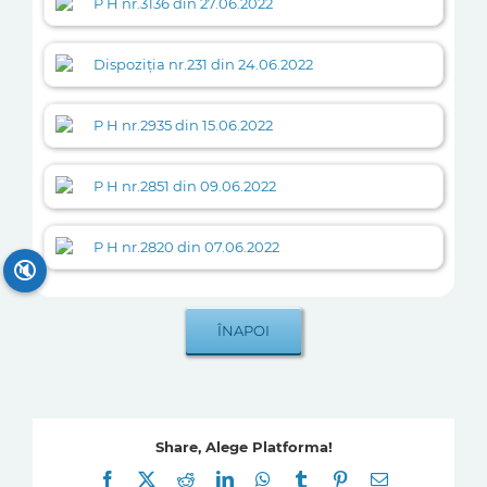
P H nr.3136 din 27.06.2022
Dispoziția nr.231 din 24.06.2022
P H nr.2935 din 15.06.2022
P H nr.2851 din 09.06.2022
P H nr.2820 din 07.06.2022
🔇
Share, Alege Platforma!
Facebook
X
Reddit
LinkedIn
WhatsApp
Tumblr
Pinterest
E-