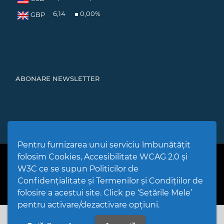
6,14
0,00
%
GBP
ABONARE NEWSLETTER
Pentru furnizarea unui serviciu îmbunătățit
folosim Cookies, Accesibilitate WCAG 2.0 și
PPW @
2026 |
Hartă Website
|
Setări Cookies și Accesibilitate
Politică de utilizare Cookies
|
Politică de confidențialitate site
|
W3C ce se supun Politicilor de
Termeni și condiții de utilizare a site-ului
|
GDPR
Confidențialitate și Termenilor și Condițiilor de
folosire a acestui site. Click pe ‘Setările Mele’
pentru activare/dezactivare opțiuni.