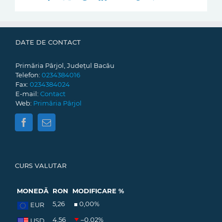
mail:
DATE DE CONTACT
Primăria Pârjol, Județul Bacău
Telefon:
0234384016
Fax:
0234384024
E-mail:
Contact
Web:
Primăria Pârjol
CURS VALUTAR
MONEDĂ
RON
MODIFICARE %
5,26
0,00
%
EUR
4,56
–0,02
%
USD