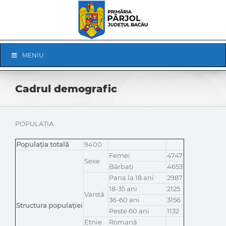
Skip
to
content
Skip
MENIU
Navigation
Cadrul demografic
POPULAȚIA
Populația totală
9400
Femei
4747
Sexe
Bărbați
4653
Pana la 18 ani
2987
18-35 ani
2125
Varstă
36-60 ani
3156
Structura populației
Peste 60 ani
1132
Etnie
Romană