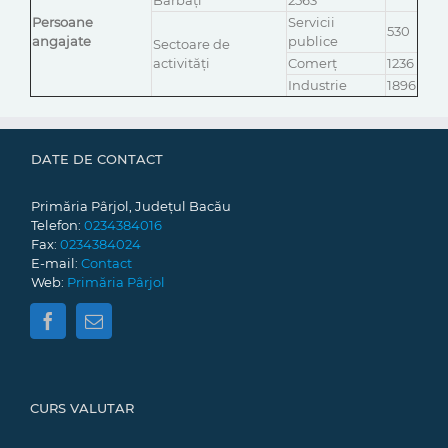
Bărbați
2563
Persoane
Servicii
530
angajate
publice
Sectoare de
activități
Comerț
1236
Industrie
1896
DATE DE CONTACT
Primăria Pârjol, Județul Bacău
Telefon:
0234384016
Fax:
0234384024
E-mail:
Contact
Web:
Primăria Pârjol
CURS VALUTAR