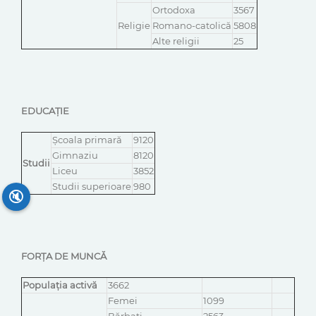
Ortodoxa
3567
Religie
Romano-catolică
5808
Alte religii
25
EDUCAȚIE
Școala primară
9120
Gimnaziu
8120
Studii
Liceu
3852
Studii superioare
980
🔇
FORȚA DE MUNCĂ
Populația activă
3662
Femei
1099