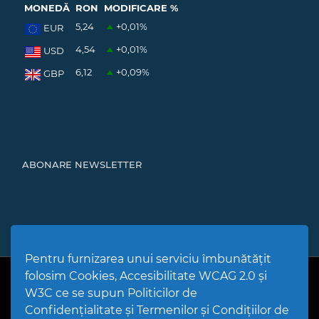
MONEDĂ
RON
MODIFICARE %
5,24
+0,01
%
EUR
4,54
+0,01
%
USD
6,12
+0,09
%
GBP
ABONARE NEWSLETTER
Pentru furnizarea unui serviciu îmbunătățit
folosim Cookies, Accesibilitate WCAG 2.0 și
PPW @
2026 |
Hartă Website
|
Setări Cookies și Accesibilitate
Politică de utilizare Cookies
|
Politică de confidențialitate site
|
W3C ce se supun Politicilor de
Termeni și condiții de utilizare a site-ului
|
GDPR
Confidențialitate și Termenilor și Condițiilor de