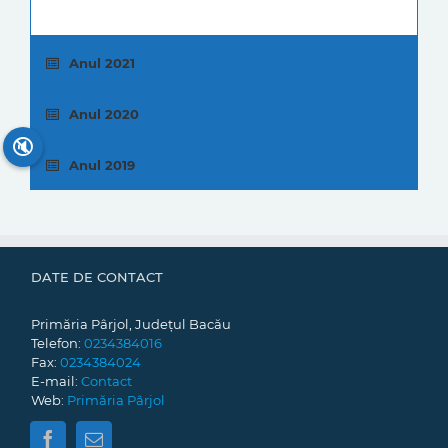
Anul 2021
Anul 2020
🔇
Anul 2019
DATE DE CONTACT
Primăria Pârjol, Județul Bacău
Telefon:
0234384016
Fax:
0234384024
E-mail:
Contact
Web:
Primăria Pârjol