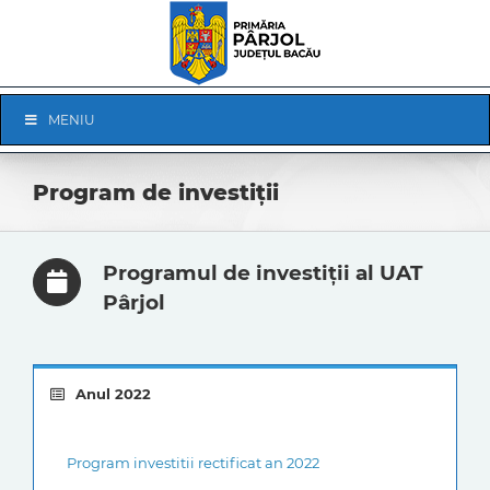
Skip
to
content
Skip
MENIU
Navigation
Program de investiții
Programul de investiții al UAT
Pârjol
Anul 2022
Program investitii rectificat an 2022