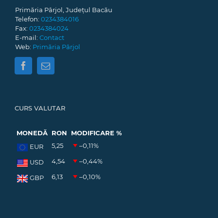
Primăria Pârjol, Județul Bacău
Telefon:
0234384016
Fax:
0234384024
E-mail:
Contact
Web:
Primăria Pârjol
CURS VALUTAR
MONEDĂ
RON
MODIFICARE %
5,25
–0,11
%
EUR
4,54
–0,44
%
USD
6,13
–0,10
%
GBP