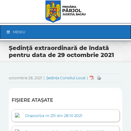
Skip
to
content
Skip
MENIU
Navigation
Ședință extraordinară de îndată
pentru data de 29 octombrie 2021
octombrie 28, 2021
|
Ședințe Consiliul Local
|
FIȘIERE ATAȘATE
Dispoziția nr.251 din 28.10.2021