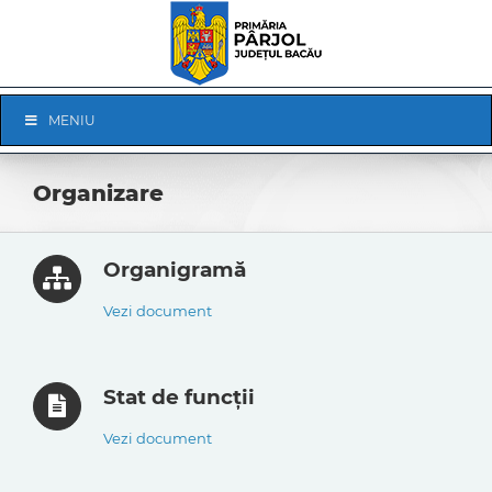
Skip
to
content
Skip
MENIU
Navigation
Organizare
Organigramă
Vezi document
Stat de funcții
Vezi document