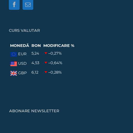
CURS VALUTAR
MONEDĂ
RON
MODIFICARE %
5,24
–0,27
%
EUR
4,53
–0,64
%
USD
6,12
–0,28
%
GBP
ABONARE NEWSLETTER