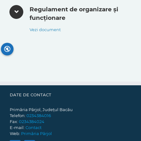
Regulament de organizare și
funcționare
Vezi document
🔇
DATE DE CONTACT
Primăria Pârjol, Județul Bacău
Telefon:
0234384016
Fax:
0234384024
E-mail:
Contact
Web:
Primăria Pârjol