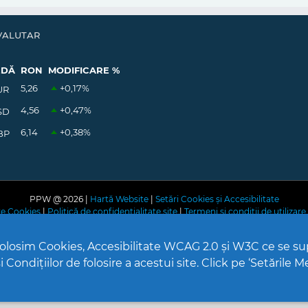
VALUTAR
EDĂ
RON
MODIFICARE %
5,26
+0,17
%
UR
4,56
+0,47
%
SD
6,14
+0,38
%
BP
PPW @
2026 |
Hartă Website
|
Setări Cookies și Accesibilitate
are Cookies
|
Politică de confidențialitate site
|
Termeni și condiții de utilizare 
 folosim Cookies, Accesibilitate WCAG 2.0 și W3C ce se s
 Condițiilor de folosire a acestui site. Click pe ‘Setările M