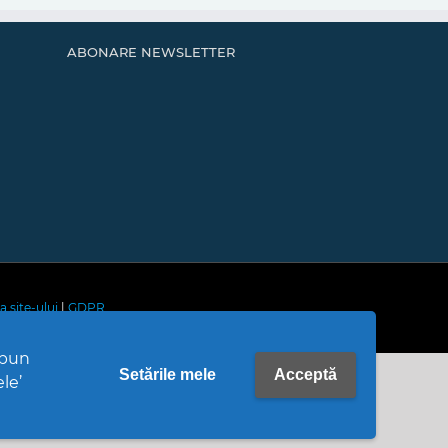
ABONARE NEWSLETTER
a site-ului
|
GDPR
upun
Setările mele
Acceptă
ele’