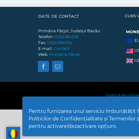
CURS 
DATE DE CONTACT
Primăria Pârjol, Județul Bacău
MON
Telefon:
0234384016
E
Fax:
0234384024
E-mail:
Contact
U
Web:
Primăria Pârjol
G
Politică de utiliz
Pentru furnizarea unui serviciu îmbunătățit
Politicilor de Confidențialitate și Termenilor și
pentru activare/dezactivare opțiuni.