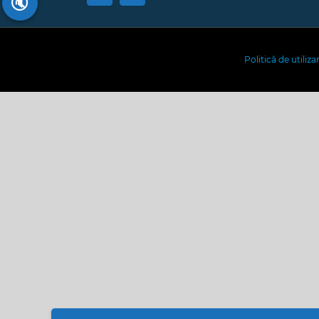
🔇
Politică de utiliz