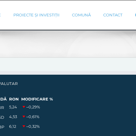
E
PROIECTE ȘI INVESTIȚII
COMUNĂ
CONTACT
VALUTAR
EDĂ
RON
MODIFICARE %
5,24
–0,29
%
UR
4,53
–0,61
%
SD
6,12
–0,32
%
BP