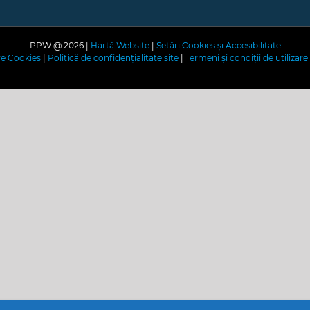
PPW @
2026 |
Hartă Website
|
Setări Cookies și Accesibilitate
are Cookies
|
Politică de confidențialitate site
|
Termeni și condiții de utilizare 