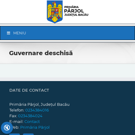
Skip
to
content
Skip
MENIU
Navigation
Guvernare deschisă
DATE DE CONTACT
Primăria Pârjol, Județul Bacău
Telefon:
0234384016
Fax:
0234384024
E-mail:
Contact
🔇
Web:
Primăria Pârjol