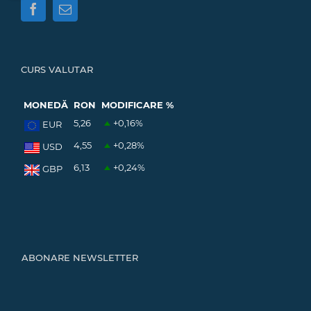
CURS VALUTAR
MONEDĂ
RON
MODIFICARE %
5,26
+0,16
%
EUR
4,55
+0,28
%
USD
6,13
+0,24
%
GBP
ABONARE NEWSLETTER