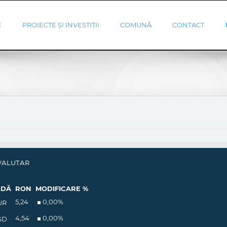
E
PROIECTE ȘI INVESTIȚII
COMUNĂ
CONTACT
VALUTAR
EDĂ
RON
MODIFICARE %
5,24
0,00
%
UR
4,54
0,00
%
SD