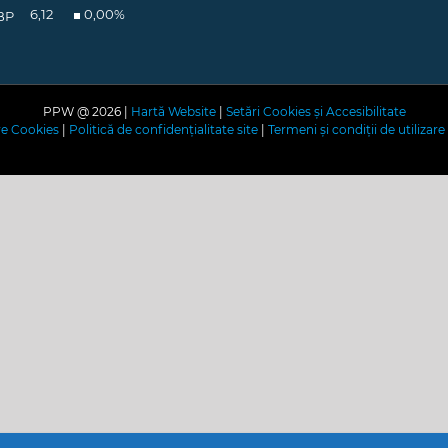
6,12
0,00
%
BP
PPW @
2026 |
Hartă Website
|
Setări Cookies și Accesibilitate
are Cookies
|
Politică de confidențialitate site
|
Termeni și condiții de utilizare 