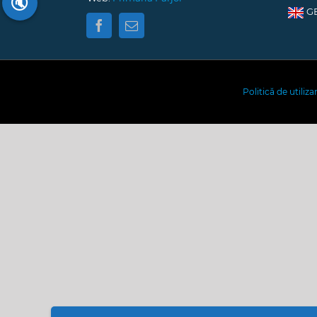
🔇
G
Politică de utiliz