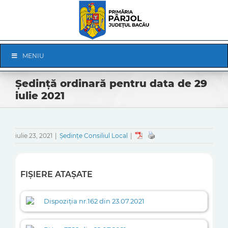
Skip
to
content
Skip
MENIU
Navigation
Ședință ordinară pentru data de 29
iulie 2021
iulie 23, 2021
|
Ședințe Consiliul Local
|
FIȘIERE ATAȘATE
Dispoziția nr.162 din 23.07.2021