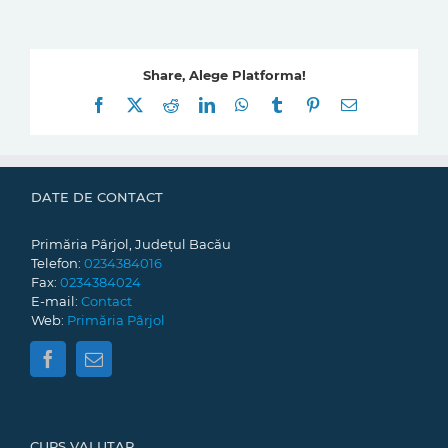
Share, Alege Platforma!
Facebook
X
Reddit
LinkedIn
WhatsApp
Tumblr
Pinterest
E-
mail:
DATE DE CONTACT
Primăria Pârjol, Județul Bacău
Telefon:
0234384016
Fax:
0234384024
E-mail:
Contact
Web:
Primăria Pârjol
CURS VALUTAR