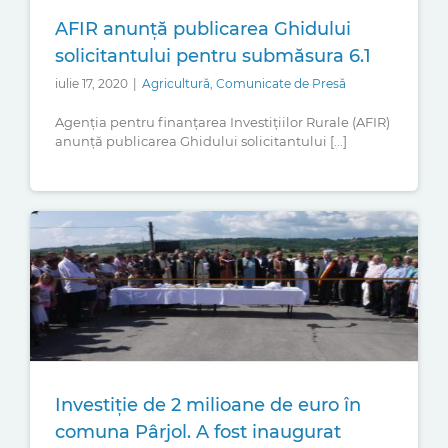
AFIR anunţă publicarea Ghidului
solicitantului pentru submăsura 6.1
iulie 17, 2020
|
Agricultură
,
Comunicate de Presă
Agenţia pentru finanţarea Investiţiilor Rurale (AFIR)
anunţă publicarea Ghidului solicitantului [...]
Investiţie de 2 milioane de euro în
comuna Pârjol. A fost inaugurat