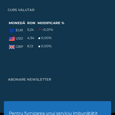
CURS VALUTAR
MONEDĂ
RON
MODIFICARE %
5,24
–0,01
%
EUR
4,54
0,00
%
USD
6,12
0,00
%
GBP
ABONARE NEWSLETTER
Pentru furnizarea unui serviciu îmbunătățit