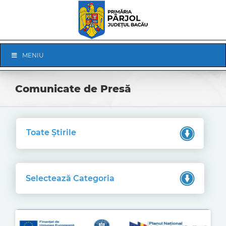
Skip
to
content
Skip
MENIU
Navigation
Comunicate de Presă
Toate Știrile