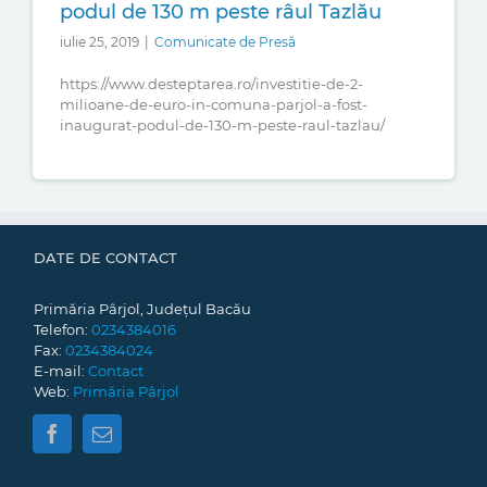
podul de 130 m peste râul Tazlău
iulie 25, 2019
|
Comunicate de Presă
https://www.desteptarea.ro/investitie-de-2-
milioane-de-euro-in-comuna-parjol-a-fost-
inaugurat-podul-de-130-m-peste-raul-tazlau/
DATE DE CONTACT
Primăria Pârjol, Județul Bacău
Telefon:
0234384016
Fax:
0234384024
E-mail:
Contact
Web:
Primăria Pârjol