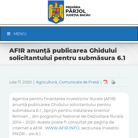
Skip
to
content
Skip
MENIU
Navigation
AFIR anunţă publicarea Ghidului
solicitantului pentru submăsura 6.1
iulie 17, 2020
|
Agricultură
,
Comunicate de Presă
|
Agenţia pentru finanţarea Investiţiilor Rurale (AFIR)
anunţă publicarea Ghidului solicitantului pentru
submăsura 6.1 ,,Sprijin pentru instalarea tinerilor
fermieri ,, din programul Naţional de Dezvoltare Rurală
2014 – 2020 .Acesta poate fi consultat pe pagina de
internet a AFIR ,
WWW.AFIR.INFO
, secţiunea Investiţii
PNDR – sm 6.1.