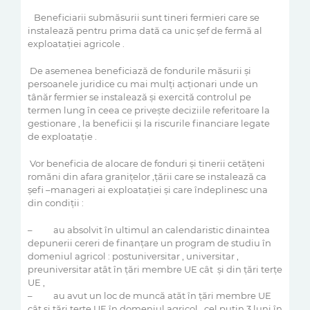
Beneficiarii submăsurii sunt tineri fermieri care se
instalează pentru prima dată ca unic şef de fermă al
exploataţiei agricole .
De asemenea beneficiază de fondurile măsurii şi
persoanele juridice cu mai mulţi acţionari unde un
tânăr fermier se instalează şi exercită controlul pe
termen lung în ceea ce priveşte deciziile referitoare la
gestionare , la beneficii şi la riscurile financiare legate
de exploataţie .
Vor beneficia de alocare de fonduri şi tinerii cetăţeni
romăni din afara graniţelor ‚ţării care se instalează ca
şefi –manageri ai exploataţiei şi care îndeplinesc una
din condiţii :
– au absolvit în ultimul an calendaristic dinaintea
depunerii cereri de finanţare un program de studiu în
domeniul agricol : postuniversitar , universitar ,
preuniversitar atât în ţări membre UE cât şi din ţări terţe
UE ,
– au avut un loc de muncă atăt în ţări membre UE
cât şi ţări terţe UE în domeniul agricol , cel puţin 3 luni în