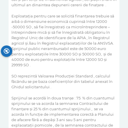
ultimul an dinaintea depunerii cererii de finaţare .
Exploataţia pentru care se solicită finanţarea trebuie să
aibă o dimensiune economică cuprinsă între 12000
-50000 SO , să fie înregistraţi ca microîntreprindere –
întreprindere mică şi să fie înregistrată obligatoriu în
Registrul Unic de identificare de la APIA , în Registrul
agricol şi /sau în Registrul explaoataţiilor de la ANSVSA.
Sprijinul public nerambursabil este de 50000 euro
🔇
pentru exploataţiile între 30000 SO şi 50000 SO, şi de
40000 de euro pentru explotaţiile între 12000 SO şi
29999 SO .
SO reprezintă Valoarea Producţiei Standard , calculul
făcându se pe baza coeficienţilor din tabelul anexat în
Ghidul solicitantului .
Sprijinul se acordă în doua tranşe : 75 % din cuantumul
sprijinului se va acorda la semnarea Contractului de
finanţare şi 25 % din cuantumul sprijinului , se va
acorda în funcţie de implementarea corectă a Planului
de afacere fără a depăşi 3 ani sau 5 ani pentru
explaoataţii pomicole , de la semnarea contractului de