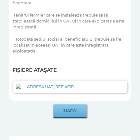
finanţare .
Tânărul fermier care se instalează trebuie să îşi
stabilească domiciliul în UAT ul în care exploataţia este
înregistrată .
Totodată sediul social al beneficiarului trebuie să fie
localizat în aceeaşi UAT în care este înregistrată
exploataţia .
FIȘIERE ATAȘATE
ADRESA UAT_REF AFIR