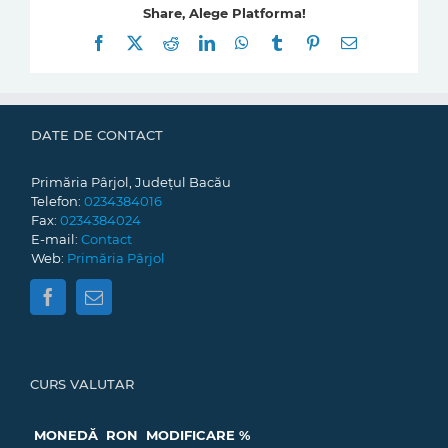
Share, Alege Platforma!
Facebook
X
Reddit
LinkedIn
WhatsApp
Tumblr
Pinterest
E-
mail:
DATE DE CONTACT
Primăria Pârjol, Județul Bacău
Telefon:
0234384016
Fax:
0234384024
E-mail:
Contact
Web:
Primăria Pârjol
CURS VALUTAR
MONEDĂ
RON
MODIFICARE %