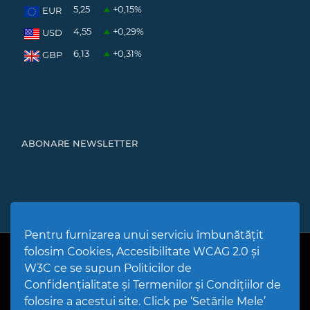
5,25
+0,15
%
EUR
4,55
+0,29
%
USD
6,13
+0,31
%
GBP
ABONARE NEWSLETTER
Pentru furnizarea unui serviciu îmbunătățit
folosim Cookies, Accesibilitate WCAG 2.0 și
PPW @
2026 |
Hartă Website
|
Setări Cookies și Accesibilitate
Politică de utilizare Cookies
|
Politică de confidențialitate site
|
W3C ce se supun Politicilor de
Termeni și condiții de utilizare a site-ului
|
GDPR
Confidențialitate și Termenilor și Condițiilor de
folosire a acestui site. Click pe ‘Setările Mele’