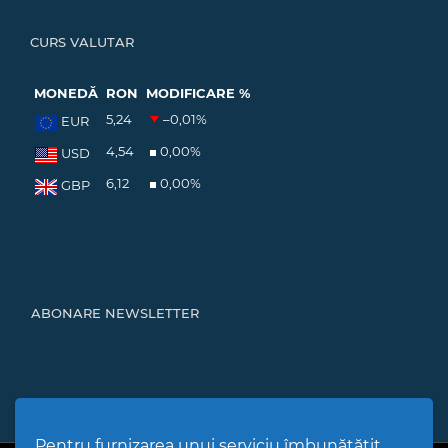
CURS VALUTAR
MONEDĂ
RON
MODIFICARE %
5,24
–0,01
%
EUR
4,54
0,00
%
USD
6,12
0,00
%
GBP
ABONARE NEWSLETTER
Pentru furnizarea unui serviciu îmbunătățit