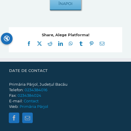
Share, Alege Platforma!
🔇
Facebook
X
Reddit
LinkedIn
WhatsApp
Tumblr
Pinterest
E-
mail:
DATE DE CONTACT
Primăria Pârjol, Județul Bacău
Telefon:
0234384016
Fax:
0234384024
E-mail:
Contact
Web:
Primăria Pârjol