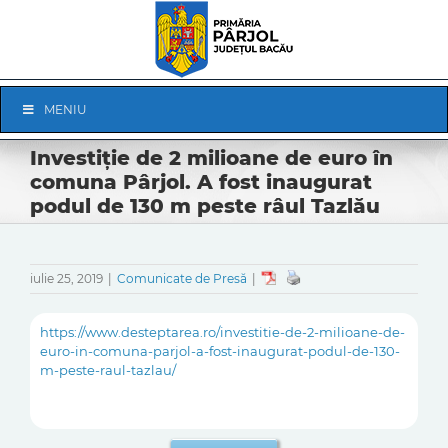
Skip
to
content
Skip
MENIU
Navigation
Investiţie de 2 milioane de euro în
comuna Pârjol. A fost inaugurat
podul de 130 m peste râul Tazlău
iulie 25, 2019
|
Comunicate de Presă
|
https://www.desteptarea.ro/investitie-de-2-milioane-de-
euro-in-comuna-parjol-a-fost-inaugurat-podul-de-130-
m-peste-raul-tazlau/