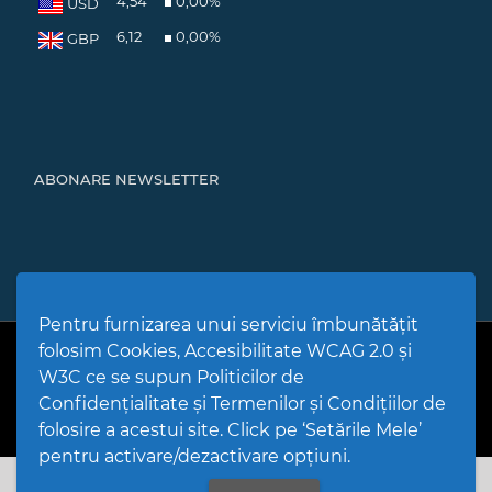
4,54
0,00
%
USD
6,12
0,00
%
GBP
ABONARE NEWSLETTER
Pentru furnizarea unui serviciu îmbunătățit
folosim Cookies, Accesibilitate WCAG 2.0 și
PPW @
2026 |
Hartă Website
|
Setări Cookies și Accesibilitate
Politică de utilizare Cookies
|
Politică de confidențialitate site
|
W3C ce se supun Politicilor de
Termeni și condiții de utilizare a site-ului
|
GDPR
Confidențialitate și Termenilor și Condițiilor de
folosire a acestui site. Click pe ‘Setările Mele’
pentru activare/dezactivare opțiuni.