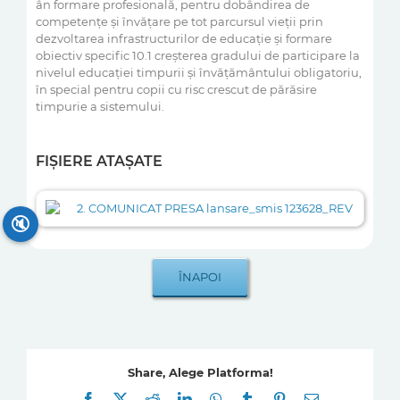
ân formare profesională, pentru dobândirea de
competențe și învățare pe tot parcursul vieții prin
dezvoltarea infrastructurilor de educație și formare
obiectiv specific 10.1 creșterea gradului de participare la
nivelul educaţiei timpurii şi învăţământului obligatoriu,
în special pentru copii cu risc crescut de părăsire
timpurie a sistemului.
FIȘIERE ATAȘATE
2. COMUNICAT PRESA lansare_smis 123628_REV
🔇
Share, Alege Platforma!
Facebook
X
Reddit
LinkedIn
WhatsApp
Tumblr
Pinterest
E-