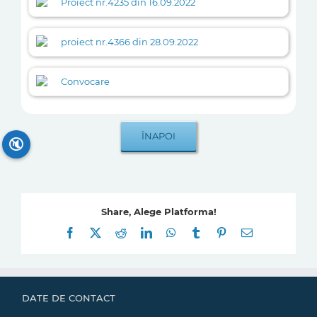
Proiect nr.4235 din 16.09.2022
proiect nr.4366 din 28.09.2022
Convocare
🔇
Share, Alege Platforma!
Facebook
X
Reddit
LinkedIn
WhatsApp
Tumblr
Pinterest
E-
mail:
DATE DE CONTACT