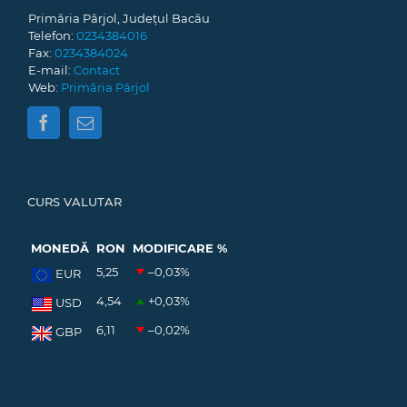
Primăria Pârjol, Județul Bacău
Telefon:
0234384016
Fax:
0234384024
E-mail:
Contact
Web:
Primăria Pârjol
CURS VALUTAR
MONEDĂ
RON
MODIFICARE %
5,25
–0,03
%
EUR
4,54
+0,03
%
USD
6,11
–0,02
%
GBP