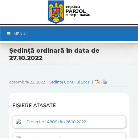
Skip
to
content
Skip
MENIU
Navigation
Ședință ordinară în data de
27.10.2022
octombrie 22, 2022
|
Ședințe Consiliul Local
|
FIȘIERE ATAȘATE
Proiect nr.4808 din 26.10.2022