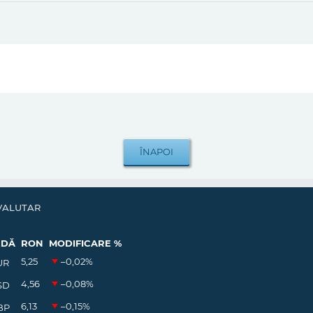
VALUTAR
EDĂ
RON
MODIFICARE %
5,25
–0,02
%
UR
4,56
–0,08
%
SD
6,13
–0,15
%
BP