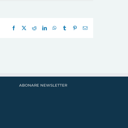
Facebook
X
Reddit
LinkedIn
WhatsApp
Tumblr
Pinterest
E-
mail:
ABONARE NEWSLETTER