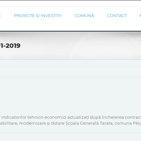
E
PROIECTE ȘI INVESTIȚII
COMUNĂ
CONTACT
01-2019
 indicatorilor tehnico-economici actualizați după încheierea contracte
Reabilitare, modernizare și dotare Școala Generală Tarata, comuna Pârj