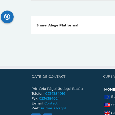
🔇
Share, Alege Platforma!
CURS 
DATE DE CONTACT
Primăria Pârjol, Județul Bacău
MON
Telefon:
0234384016
E
Fax:
0234384024
E-mail:
Contact
U
Web:
Primăria Pârjol
G