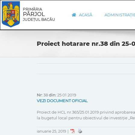
Skip
Skip
to
Navigation
PRIMĂRIA
PÂRJOL
content
ACASĂ
ADMINISTRAȚI
JUDEȚUL BACĂU
Proiect hotarare nr.38 din 25-
Nr:
38
din:
25 01 2019
VEZI DOCUMENT OFICIAL
Proiect de HCL nr.365/25.01.2019 privind aprobarea
la bugetul local pentru obiectivul de investiție „
ianuarie 25, 2019
|