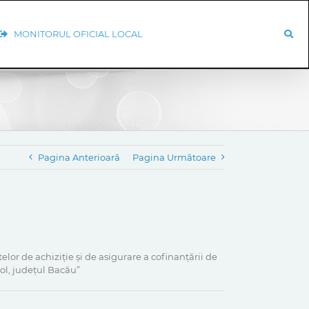
MONITORUL OFICIAL LOCAL
Pagina Anterioară
Pagina Următoare
lor de achiziție și de asigurare a cofinanțării de
ol, județul Bacău”