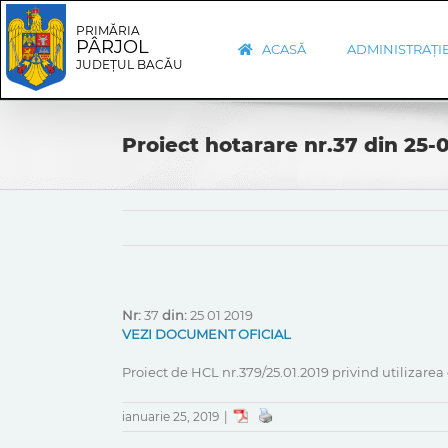
Skip
Skip
to
Navigation
PRIMĂRIA
PÂRJOL
content
ACASĂ
ADMINISTRAȚI
JUDEȚUL BACĂU
Proiect hotarare nr.37 din 25-
Nr:
37
din:
25 01 2019
VEZI DOCUMENT OFICIAL
Proiect de HCL nr.379/25.01.2019 privind utilizarea
ianuarie 25, 2019
|