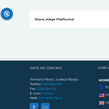
🔇
Share, Alege Platforma!
CURS 
DATE DE CONTACT
Primăria Pârjol, Județul Bacău
MON
Telefon:
0234384016
E
Fax:
0234384024
E-mail:
Contact
U
Web:
Primăria Pârjol
G