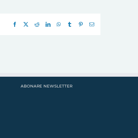
Facebook
X
Reddit
LinkedIn
WhatsApp
Tumblr
Pinterest
E-
mail:
ABONARE NEWSLETTER