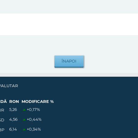
VALUTAR
EDĂ
RON
MODIFICARE %
5,26
+0,17
%
UR
4,56
+0,44
%
SD
6,14
+0,34
%
BP