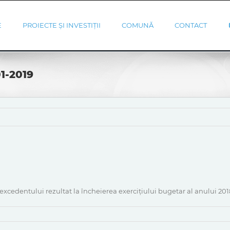
E
PROIECTE ȘI INVESTIȚII
COMUNĂ
CONTACT
01-2019
 excedentului rezultat la încheierea exercițiului bugetar al anului 201