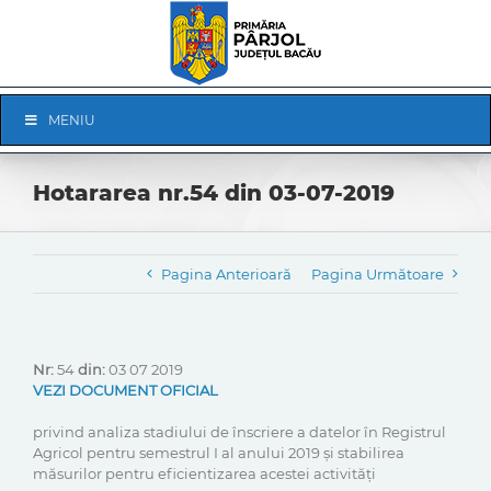
Skip
to
content
Skip
MENIU
Navigation
Hotararea nr.54 din 03-07-2019
Pagina Anterioară
Pagina Următoare
Nr:
54
din:
03 07 2019
VEZI DOCUMENT OFICIAL
privind analiza stadiului de înscriere a datelor în Registrul
Agricol pentru semestrul I al anului 2019 și stabilirea
măsurilor pentru eficientizarea acestei activități