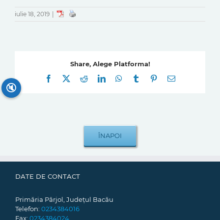
iulie 18, 2019
|
Share, Alege Platforma!
Facebook
X
Reddit
LinkedIn
WhatsApp
Tumblr
Pinterest
E-
mail:
🔇
DATE DE CONTACT
Primăria Pârjol, Județul Bacău
Telefon:
0234384016
Fax:
0234384024