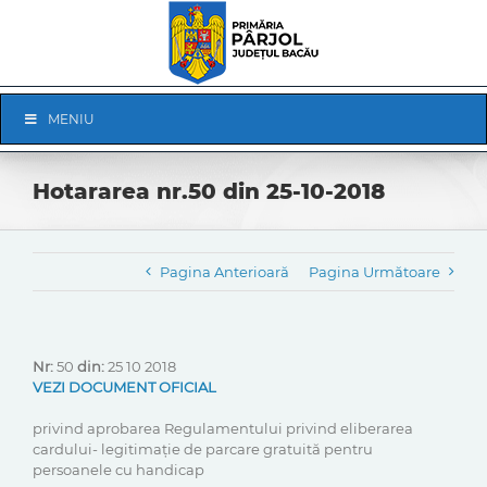
Skip
to
content
Skip
MENIU
Navigation
Hotararea nr.50 din 25-10-2018
Pagina Anterioară
Pagina Următoare
Nr:
50
din:
25 10 2018
VEZI DOCUMENT OFICIAL
privind aprobarea Regulamentului privind eliberarea
cardului- legitimație de parcare gratuită pentru
persoanele cu handicap