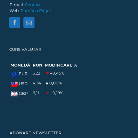
E-mail:
Contact
Web:
Primăria Pârjol
CURS VALUTAR
MONEDĂ
RON
MODIFICARE %
5,22
–0,45
%
EUR
4,54
0,00
%
USD
6,11
–0,19
%
GBP
ABONARE NEWSLETTER