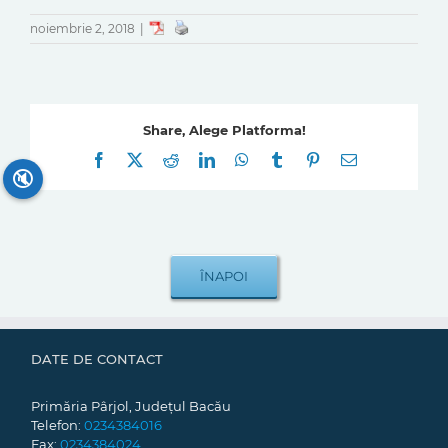
noiembrie 2, 2018
|
Share, Alege Platforma!
Facebook
X
Reddit
LinkedIn
WhatsApp
Tumblr
Pinterest
E-
mail:
🔇
DATE DE CONTACT
Primăria Pârjol, Județul Bacău
Telefon:
0234384016
Fax:
0234384024