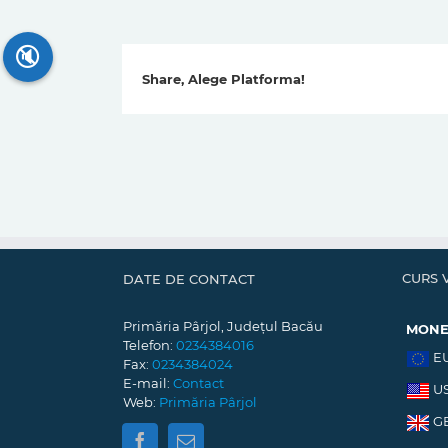
🔇
Share, Alege Platforma!
CURS 
DATE DE CONTACT
Primăria Pârjol, Județul Bacău
MON
Telefon:
0234384016
E
Fax:
0234384024
E-mail:
Contact
U
Web:
Primăria Pârjol
G