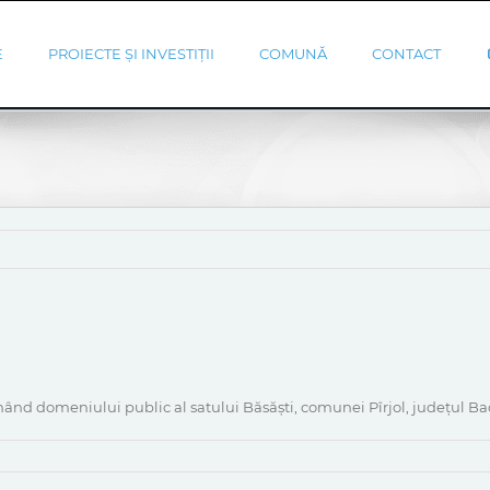
E
PROIECTE ȘI INVESTIȚII
COMUNĂ
CONTACT
nând domeniului public al satului Băsăști, comunei Pîrjol, județul B