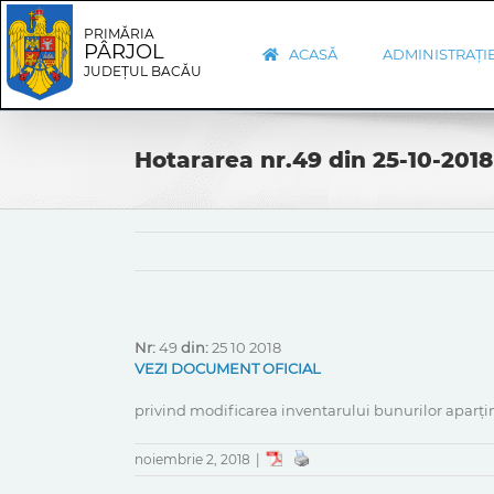
Skip
Skip
to
Navigation
PRIMĂRIA
PÂRJOL
content
ACASĂ
ADMINISTRAȚI
JUDEȚUL BACĂU
Hotararea nr.49 din 25-10-2018
Nr:
49
din:
25 10 2018
VEZI DOCUMENT OFICIAL
privind modificarea inventarului bunurilor aparți
noiembrie 2, 2018
|