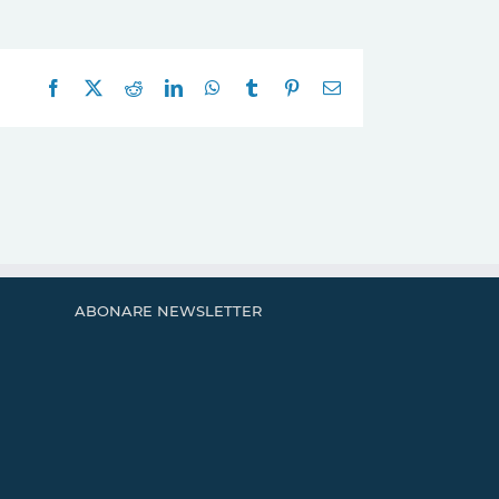
Facebook
X
Reddit
LinkedIn
WhatsApp
Tumblr
Pinterest
E-
mail:
ABONARE NEWSLETTER