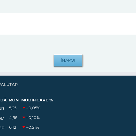
VALUTAR
EDĂ
RON
MODIFICARE %
5,25
–0,05
%
UR
4,56
–0,10
%
SD
6,12
–0,21
%
BP