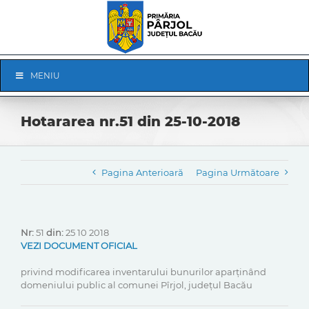
Skip
to
content
Skip
MENIU
Navigation
Hotararea nr.51 din 25-10-2018
Pagina Anterioară
Pagina Următoare
Nr:
51
din:
25 10 2018
VEZI DOCUMENT OFICIAL
privind modificarea inventarului bunurilor aparținând
domeniului public al comunei Pîrjol, județul Bacău