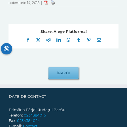
noiembrie 14, 2018
|
Share, Alege Platforma!
Facebook
X
Reddit
LinkedIn
WhatsApp
Tumblr
Pinterest
E-
mail:
🔇
DATE DE CONTACT
Primăria Pârjol, Județul Bacău
Telefon:
0234384016
Fax:
0234384024
E-mail:
Contact