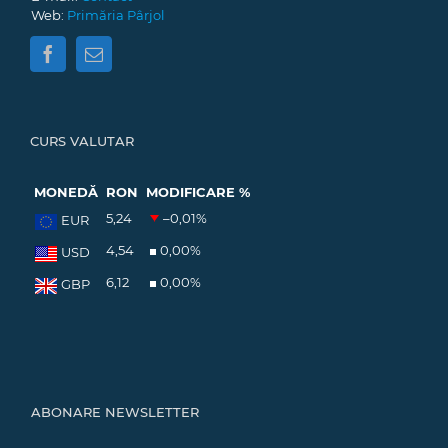
Web:
Primăria Pârjol
CURS VALUTAR
MONEDĂ
RON
MODIFICARE %
5,24
–0,01
%
EUR
4,54
0,00
%
USD
6,12
0,00
%
GBP
ABONARE NEWSLETTER