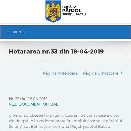
Skip
to
content
Skip
MENIU
Navigation
Hotararea nr.33 din 18-04-2019
Pagina Anterioară
Pagina Următoare
Nr:
33
din:
18 04 2019
VEZI DOCUMENT OFICIAL
privind aprobarea finanțării „ Lucrării de construire a unui
zid de sprijin în vederea protejării malului stând al pârâului
Solonț”, sat Băhnășeni, comuna Pârjol, județul Bacău