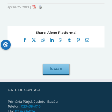
aprilie 25, 2019
|
Share, Alege Platforma!
Facebook
X
Reddit
LinkedIn
WhatsApp
Tumblr
Pinterest
E-
mail:
🔇
DATE DE CONTACT
Primăria Pârjol, Județul Bacău
Telefon:
0234384016
Fax:
0234384024