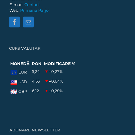
E-mail:
Contact
Web:
Primăria Pârjol
CURS VALUTAR
MONEDĂ
RON
MODIFICARE %
5,24
–0,27
%
EUR
4,53
–0,64
%
USD
6,12
–0,28
%
GBP
ABONARE NEWSLETTER