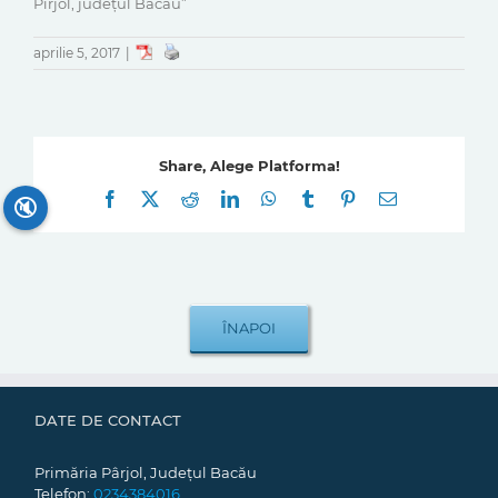
Pîrjol, județul Bacău”
aprilie 5, 2017
|
Share, Alege Platforma!
Facebook
X
Reddit
LinkedIn
WhatsApp
Tumblr
Pinterest
E-
🔇
mail:
DATE DE CONTACT
Primăria Pârjol, Județul Bacău
Telefon:
0234384016