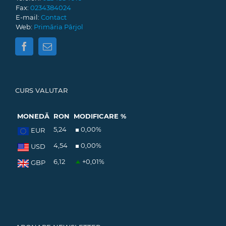
Fax:
0234384024
E-mail:
Contact
Web:
Primăria Pârjol
CURS VALUTAR
MONEDĂ
RON
MODIFICARE %
5,24
0,00
%
EUR
4,54
0,00
%
USD
6,12
+0,01
%
GBP