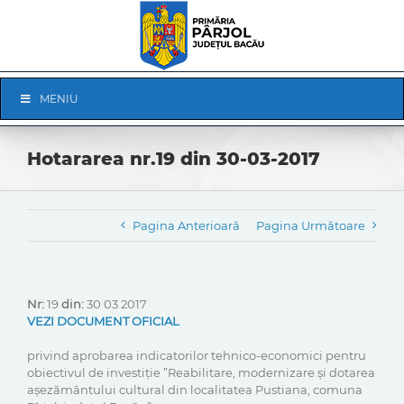
Skip
to
content
Skip
MENIU
Navigation
Hotararea nr.19 din 30-03-2017
Pagina Anterioară
Pagina Următoare
Nr:
19
din:
30 03 2017
VEZI DOCUMENT OFICIAL
privind aprobarea indicatorilor tehnico-economici pentru
obiectivul de investiție ”Reabilitare, modernizare și dotarea
așezământului cultural din localitatea Pustiana, comuna