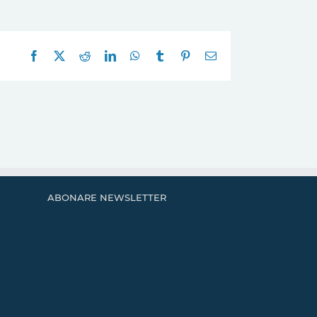
Facebook
X
Reddit
LinkedIn
WhatsApp
Tumblr
Pinterest
E-
mail:
ABONARE NEWSLETTER