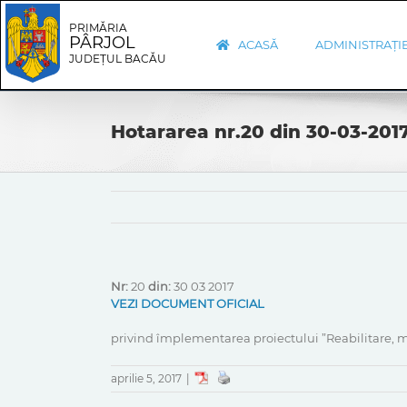
Skip
Skip
to
Navigation
PRIMĂRIA
PÂRJOL
content
ACASĂ
ADMINISTRAȚI
JUDEȚUL BACĂU
Hotararea nr.20 din 30-03-201
Nr:
20
din:
30 03 2017
VEZI DOCUMENT OFICIAL
privind împlementarea proiectului ”Reabilitare, m
aprilie 5, 2017
|