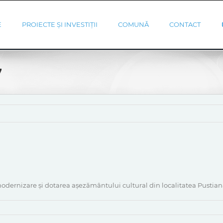
E
PROIECTE ȘI INVESTIȚII
COMUNĂ
CONTACT
7
odernizare și dotarea așezământului cultural din localitatea Pustian