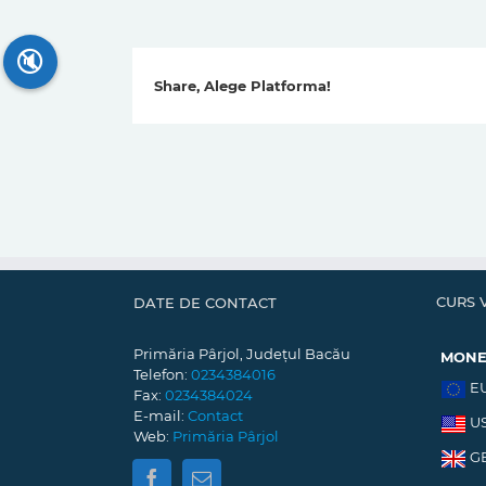
🔇
Share, Alege Platforma!
CURS 
DATE DE CONTACT
Primăria Pârjol, Județul Bacău
MON
Telefon:
0234384016
E
Fax:
0234384024
E-mail:
Contact
U
Web:
Primăria Pârjol
G