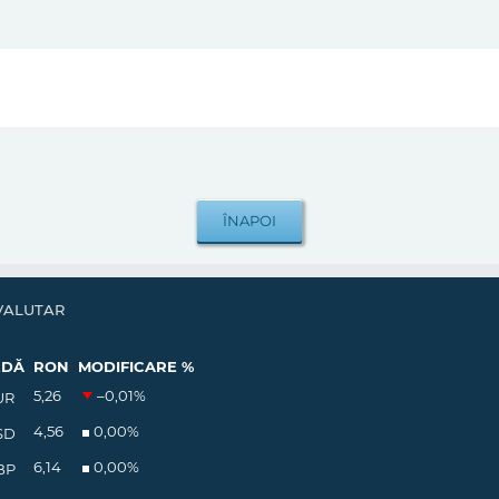
VALUTAR
EDĂ
RON
MODIFICARE %
5,26
–0,01
%
UR
4,56
0,00
%
SD
6,14
0,00
%
BP