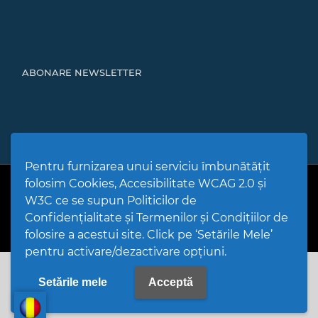
ABONARE NEWSLETTER
Pentru furnizarea unui serviciu îmbunătățit
folosim Cookies, Accesibilitate WCAG 2.0 și
PPW @
2026 |
Hartă Website
|
Setări Cookies și Accesibilitate
Politică de utilizare Cookies
|
Politică de confidențialitate site
|
W3C ce se supun Politicilor de
Termeni și condiții de utilizare a site-ului
|
GDPR
Confidențialitate și Termenilor și Condițiilor de
folosire a acestui site. Click pe ‘Setările Mele’
pentru activare/dezactivare opțiuni.
Setările mele
Acceptă