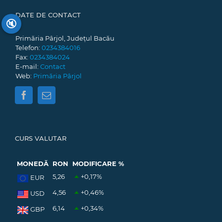
DATE DE CONTACT
🔇
Primăria Pârjol, Județul Bacău
Telefon:
0234384016
Fax:
0234384024
E-mail:
Contact
Web:
Primăria Pârjol
CURS VALUTAR
MONEDĂ
RON
MODIFICARE %
5,26
+0,17
%
EUR
4,56
+0,46
%
USD
6,14
+0,34
%
GBP