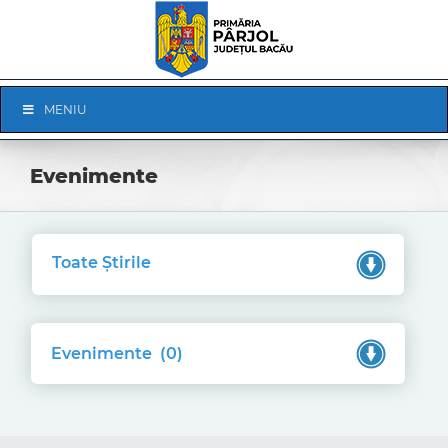
Skip
to
content
Skip
MENIU
Navigation
Evenimente
Toate Știrile