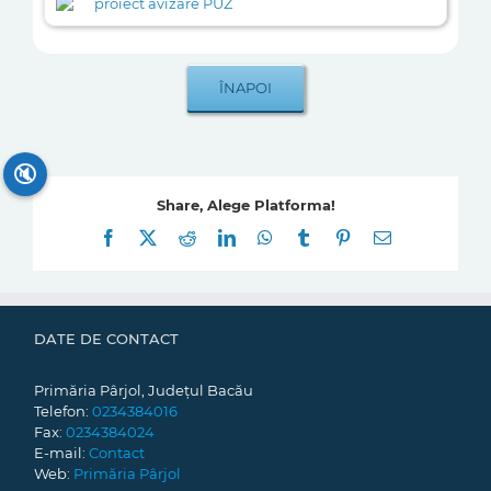
proiect avizare PUZ
🔇
Share, Alege Platforma!
Facebook
X
Reddit
LinkedIn
WhatsApp
Tumblr
Pinterest
E-
mail:
DATE DE CONTACT
Primăria Pârjol, Județul Bacău
Telefon:
0234384016
Fax:
0234384024
E-mail:
Contact
Web:
Primăria Pârjol