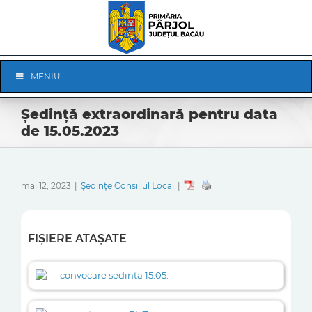
Skip
to
content
Skip
MENIU
Navigation
Ședință extraordinară pentru data
de 15.05.2023
mai 12, 2023
|
Ședințe Consiliul Local
|
FIȘIERE ATAȘATE
convocare sedinta 15.05.