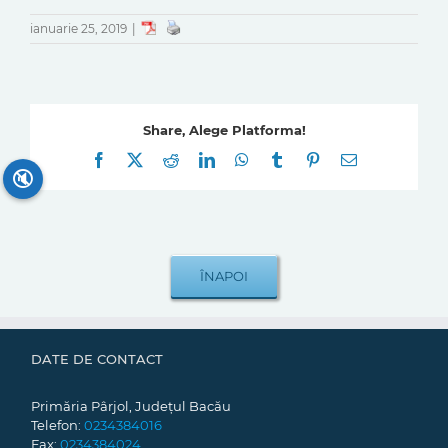
ianuarie 25, 2019
|
Share, Alege Platforma!
Facebook
X
Reddit
LinkedIn
WhatsApp
Tumblr
Pinterest
E-
mail:
🔇
DATE DE CONTACT
Primăria Pârjol, Județul Bacău
Telefon:
0234384016
Fax:
0234384024