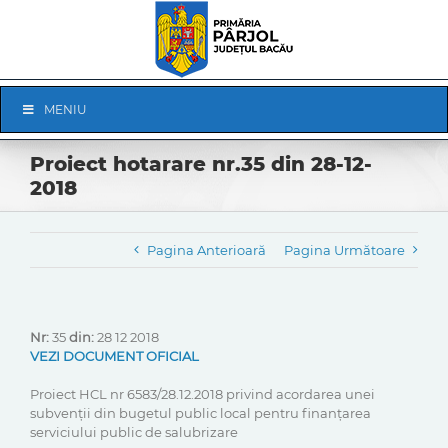
Skip
to
content
Skip
MENIU
Navigation
Proiect hotarare nr.35 din 28-12-
2018
Pagina Anterioară
Pagina Următoare
Nr:
35
din:
28 12 2018
VEZI DOCUMENT OFICIAL
Proiect HCL nr 6583/28.12.2018 privind acordarea unei
subvenții din bugetul public local pentru finanțarea
serviciului public de salubrizare