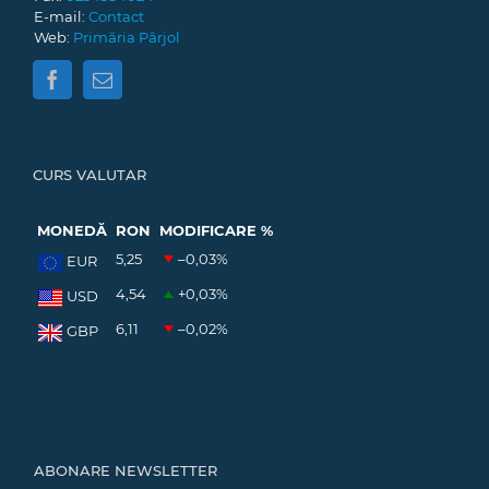
E-mail:
Contact
Web:
Primăria Pârjol
CURS VALUTAR
MONEDĂ
RON
MODIFICARE %
5,25
–0,03
%
EUR
4,54
+0,03
%
USD
6,11
–0,02
%
GBP
ABONARE NEWSLETTER