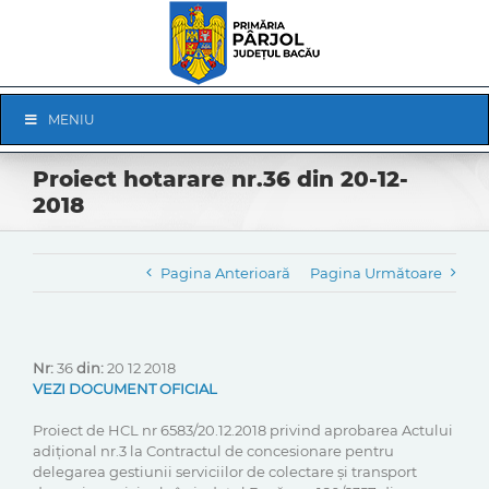
Skip
to
content
Skip
MENIU
Navigation
Proiect hotarare nr.36 din 20-12-
2018
Pagina Anterioară
Pagina Următoare
Nr:
36
din:
20 12 2018
VEZI DOCUMENT OFICIAL
Proiect de HCL nr 6583/20.12.2018 privind aprobarea Actului
adițional nr.3 la Contractul de concesionare pentru
delegarea gestiunii serviciilor de colectare și transport