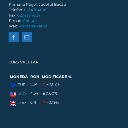
Primăria Pârjol, Județul Bacău
Telefon:
0234384016
Fax:
0234384024
E-mail:
Contact
Web:
Primăria Pârjol
CURS VALUTAR
MONEDĂ
RON
MODIFICARE %
5,24
–0,02
%
EUR
4,54
0,00
%
USD
6,11
–0,19
%
GBP