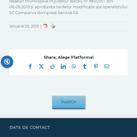
deșeuri municipale în județul Bacău nr.180/2357 din
06.05.2015 și aprobarea tarifelor modificate ale operatorului
SC Compania Romprest Service SA
ianuarie 25, 2019
|
Share, Alege Platforma!
🔇
Facebook
X
Reddit
LinkedIn
WhatsApp
Tumblr
Pinterest
E-
mail:
DATE DE CONTACT