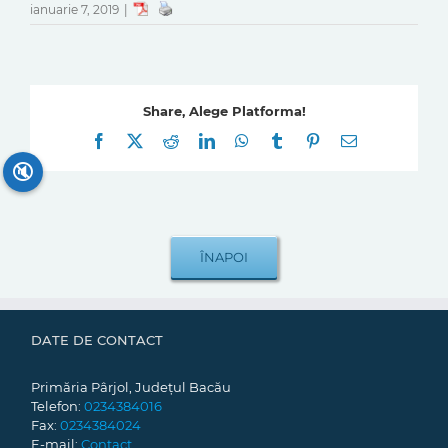
ianuarie 7, 2019
|
Share, Alege Platforma!
Facebook
X
Reddit
LinkedIn
WhatsApp
Tumblr
Pinterest
E-
mail:
🔇
DATE DE CONTACT
Primăria Pârjol, Județul Bacău
Telefon:
0234384016
Fax:
0234384024
E-mail:
Contact