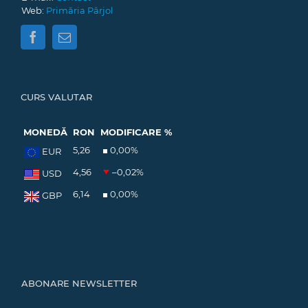
Web:
Primăria Pârjol
CURS VALUTAR
MONEDĂ
RON
MODIFICARE %
5,26
0,00
%
EUR
4,56
–0,02
%
USD
6,14
0,00
%
GBP
ABONARE NEWSLETTER