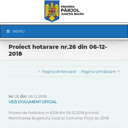
Skip
to
content
Skip
MENIU
Navigation
Proiect hotarare nr.26 din 06-12-
2018
Pagina Anterioară
Pagina Următoare
Nr:
26
din:
06 12 2018
VEZI DOCUMENT OFICIAL
Proiect de hotărâre nr 6218 din 06.12.2018 privind
Rectificarea Bugetului local al Comunei Pîrjol an 2018