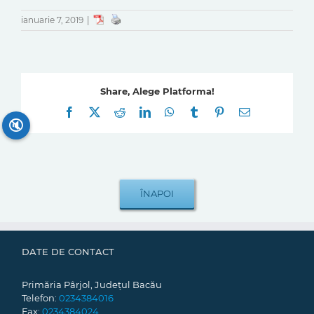
ianuarie 7, 2019
|
Share, Alege Platforma!
Facebook
X
Reddit
LinkedIn
WhatsApp
Tumblr
Pinterest
E-
mail:
🔇
DATE DE CONTACT
Primăria Pârjol, Județul Bacău
Telefon:
0234384016
Fax:
0234384024