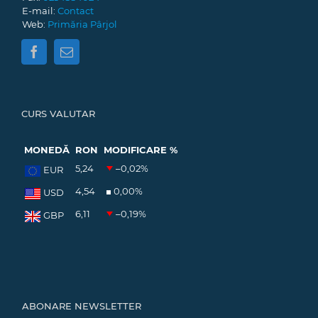
E-mail:
Contact
Web:
Primăria Pârjol
CURS VALUTAR
MONEDĂ
RON
MODIFICARE %
5,24
–0,02
%
EUR
4,54
0,00
%
USD
6,11
–0,19
%
GBP
ABONARE NEWSLETTER