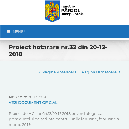
Skip
to
content
Skip
MENIU
Navigation
Proiect hotarare nr.32 din 20-12-
2018
Pagina Anterioară
Pagina Următoare
Nr:
32
din:
20 12 2018
VEZI DOCUMENT OFICIAL
Proiect de HCL nr.6453/20.12.2018 privind alegerea
președintelui de ședință pentru lunile ianuarie, februarie și
martie 2019