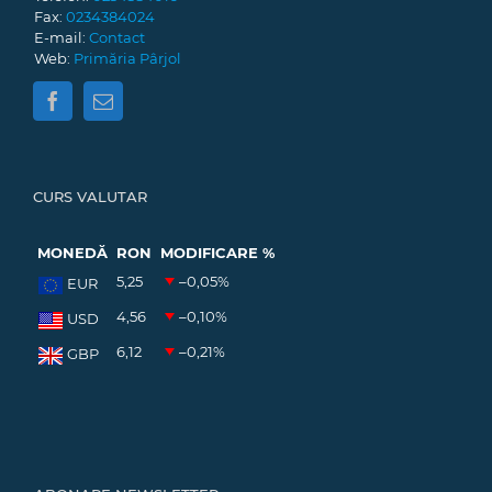
Fax:
0234384024
E-mail:
Contact
Web:
Primăria Pârjol
CURS VALUTAR
MONEDĂ
RON
MODIFICARE %
5,25
–0,05
%
EUR
4,56
–0,10
%
USD
6,12
–0,21
%
GBP