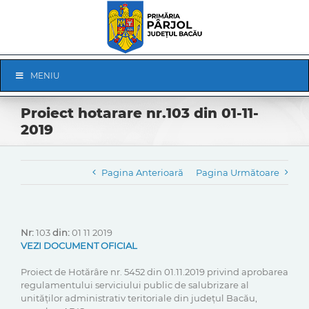
Skip
to
content
Skip
MENIU
Navigation
Proiect hotarare nr.103 din 01-11-
2019
Pagina Anterioară
Pagina Următoare
Nr:
103
din:
01 11 2019
VEZI DOCUMENT OFICIAL
Proiect de Hotărâre nr. 5452 din 01.11.2019 privind aprobarea
regulamentului serviciului public de salubrizare al
unităților administrativ teritoriale din județul Bacău,