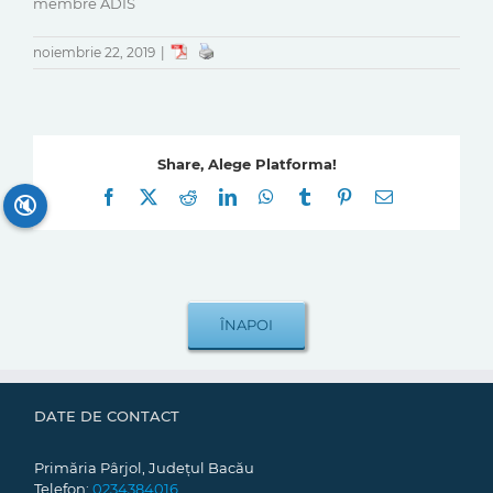
membre ADIS
noiembrie 22, 2019
|
Share, Alege Platforma!
Facebook
X
Reddit
LinkedIn
WhatsApp
Tumblr
Pinterest
E-
🔇
mail:
DATE DE CONTACT
Primăria Pârjol, Județul Bacău
Telefon:
0234384016