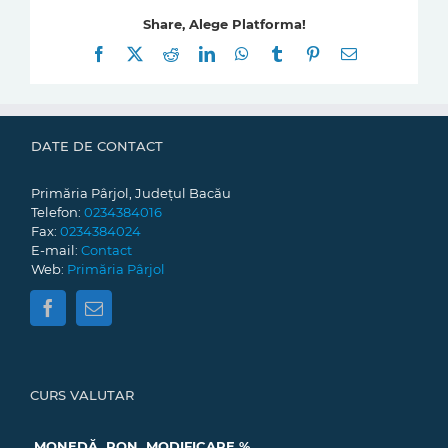
Share, Alege Platforma!
Facebook
X
Reddit
LinkedIn
WhatsApp
Tumblr
Pinterest
E-
mail:
DATE DE CONTACT
Primăria Pârjol, Județul Bacău
Telefon:
0234384016
Fax:
0234384024
E-mail:
Contact
Web:
Primăria Pârjol
CURS VALUTAR
MONEDĂ
RON
MODIFICARE %