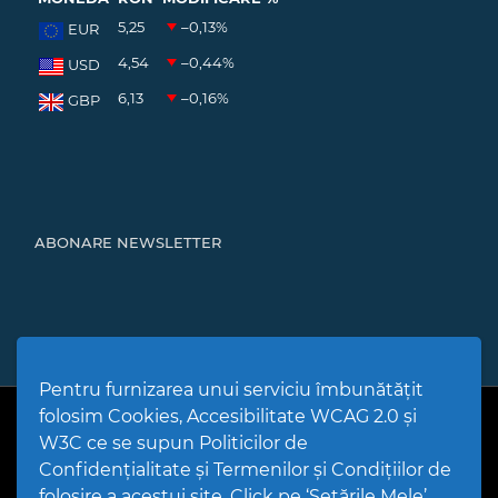
5,25
–0,13
%
EUR
4,54
–0,44
%
USD
6,13
–0,16
%
GBP
ABONARE NEWSLETTER
Pentru furnizarea unui serviciu îmbunătățit
folosim Cookies, Accesibilitate WCAG 2.0 și
PPW @
2026 |
Hartă Website
|
Setări Cookies și Accesibilitate
Politică de utilizare Cookies
|
Politică de confidențialitate site
|
W3C ce se supun Politicilor de
Termeni și condiții de utilizare a site-ului
|
GDPR
Confidențialitate și Termenilor și Condițiilor de
folosire a acestui site. Click pe ‘Setările Mele’