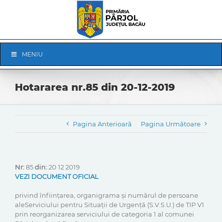
Skip
to
content
Skip
MENIU
Navigation
Hotararea nr.85 din 20-12-2019
Pagina Anterioară
Pagina Următoare
Nr:
85
din:
20 12 2019
VEZI DOCUMENT OFICIAL
privind înființarea, organigrama și numărul de persoane
aleServiciului pentru Situații de Urgență (S.V.S.U.) de TIP V1
prin reorganizarea serviciului de categoria 1 al comunei