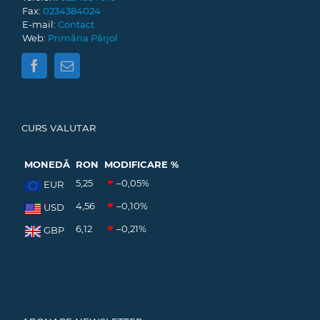
Fax:
0234384024
E-mail:
Contact
Web:
Primăria Pârjol
CURS VALUTAR
MONEDĂ
RON
MODIFICARE %
5,25
–0,05
%
EUR
4,56
–0,10
%
USD
6,12
–0,21
%
GBP