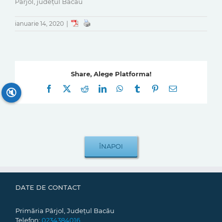
Pârjol, județul Bacău
ianuarie 14, 2020
|
Share, Alege Platforma!
Facebook
X
Reddit
LinkedIn
WhatsApp
Tumblr
Pinterest
E-
🔇
mail:
DATE DE CONTACT
Primăria Pârjol, Județul Bacău
Telefon:
0234384016