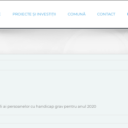
E
PROIECTE ȘI INVESTIȚII
COMUNĂ
CONTACT
li ai persoanelor cu handicap grav pentru anul 2020