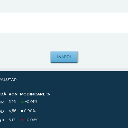
VALUTAR
EDĂ
RON
MODIFICARE %
5,26
+0,01
%
UR
4,56
0,00
%
SD
6,13
–0,06
%
BP