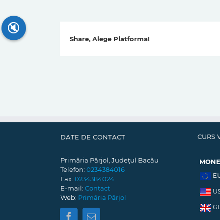
🔇
Share, Alege Platforma!
CURS 
DATE DE CONTACT
Primăria Pârjol, Județul Bacău
MON
Telefon:
0234384016
E
Fax:
0234384024
E-mail:
Contact
U
Web:
Primăria Pârjol
G