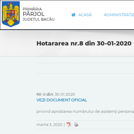
Skip
Skip
to
Navigation
PRIMĂRIA
PÂRJOL
content
ACASĂ
ADMINISTRAȚI
JUDEȚUL BACĂU
Hotararea nr.8 din 30-01-2020
Nr:
8
din:
30 01 2020
VEZI DOCUMENT OFICIAL
privind aprobarea numărului de asistenți persona
martie 3, 2020
|