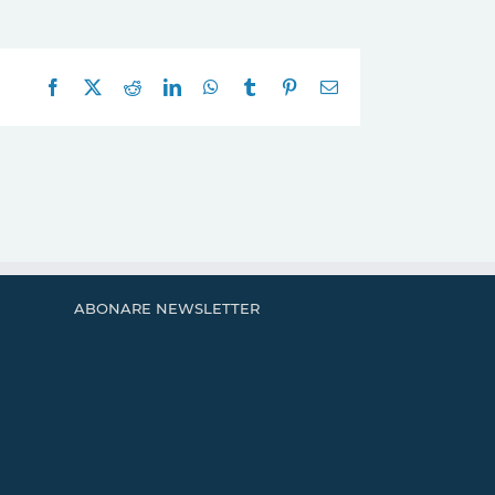
Facebook
X
Reddit
LinkedIn
WhatsApp
Tumblr
Pinterest
E-
mail:
ABONARE NEWSLETTER