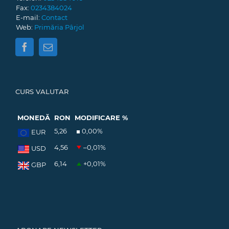
Fax:
0234384024
E-mail:
Contact
Web:
Primăria Pârjol
CURS VALUTAR
MONEDĂ
RON
MODIFICARE %
5,26
0,00
%
EUR
4,56
–0,01
%
USD
6,14
+0,01
%
GBP