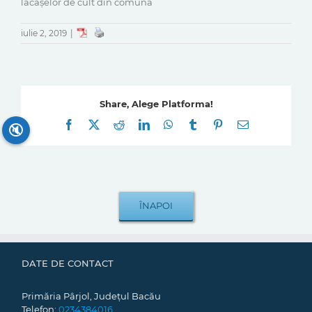
lăcașelor de cult din comuna
iulie 2, 2019
|
Share, Alege Platforma!
Facebook
X
Reddit
LinkedIn
WhatsApp
Tumblr
Pinterest
E-
🔇
mail:
DATE DE CONTACT
Primăria Pârjol, Județul Bacău
Telefon:
0234384016