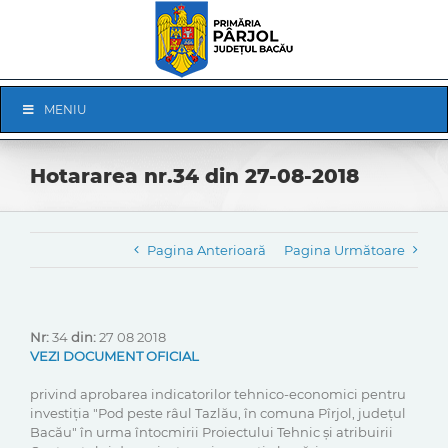
Skip
to
content
Skip
MENIU
Navigation
Hotararea nr.34 din 27-08-2018
Pagina Anterioară
Pagina Următoare
Nr:
34
din:
27 08 2018
VEZI DOCUMENT OFICIAL
privind aprobarea indicatorilor tehnico-economici pentru
investiția "Pod peste râul Tazlău, în comuna Pîrjol, județul
Bacău" în urma întocmirii Proiectului Tehnic și atribuirii