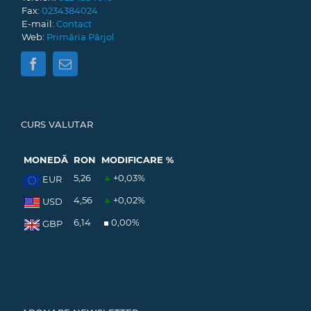
Fax:
0234384024
E-mail:
Contact
Web:
Primăria Pârjol
CURS VALUTAR
MONEDĂ
RON
MODIFICARE %
5,26
+0,03
%
EUR
4,56
+0,02
%
USD
6,14
0,00
%
GBP