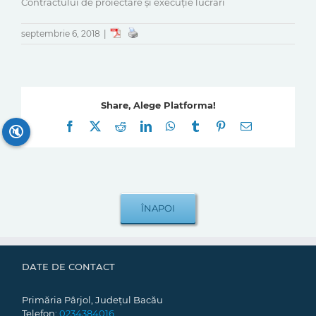
Contractului de proiectare și execuție lucrări
septembrie 6, 2018
|
Share, Alege Platforma!
Facebook
X
Reddit
LinkedIn
WhatsApp
Tumblr
Pinterest
E-
🔇
mail:
DATE DE CONTACT
Primăria Pârjol, Județul Bacău
Telefon:
0234384016