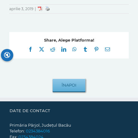
aprilie 3, 2019
|
Share, Alege Platforma!
Facebook
X
Reddit
LinkedIn
WhatsApp
Tumblr
Pinterest
E-
mail:
🔇
DATE DE CONTACT
Primăria Pârjol, Județul Bacău
Telefon:
0234384016
Fax:
0234384024