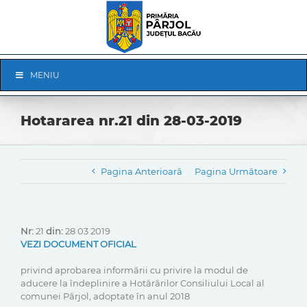
Skip
to
content
Skip
MENIU
Navigation
Hotararea nr.21 din 28-03-2019
Pagina Anterioară
Pagina Următoare
Nr:
21
din:
28 03 2019
VEZI DOCUMENT OFICIAL
privind aprobarea informării cu privire la modul de
aducere la îndeplinire a Hotărârilor Consiliului Local al
comunei Pârjol, adoptate în anul 2018