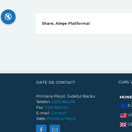
🔇
Share, Alege Platforma!
CURS 
DATE DE CONTACT
Primăria Pârjol, Județul Bacău
MON
Telefon:
0234384016
E
Fax:
0234384024
E-mail:
Contact
U
Web:
Primăria Pârjol
G