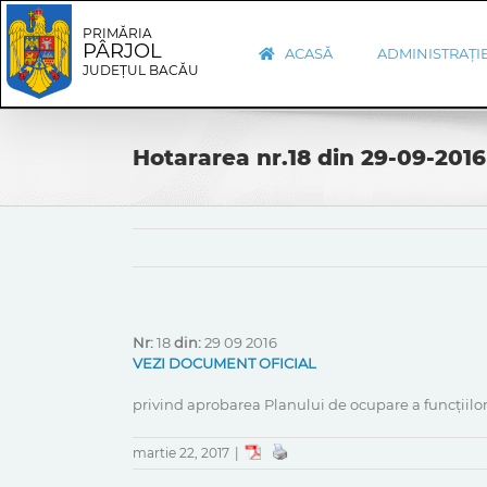
Skip
Skip
to
Navigation
PRIMĂRIA
PÂRJOL
content
ACASĂ
ADMINISTRAȚI
JUDEȚUL BACĂU
Hotararea nr.18 din 29-09-2016
Nr:
18
din:
29 09 2016
VEZI DOCUMENT OFICIAL
privind aprobarea Planului de ocupare a funcțiilor
martie 22, 2017
|