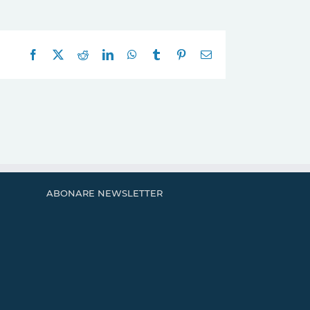
Facebook
X
Reddit
LinkedIn
WhatsApp
Tumblr
Pinterest
E-
mail:
ABONARE NEWSLETTER