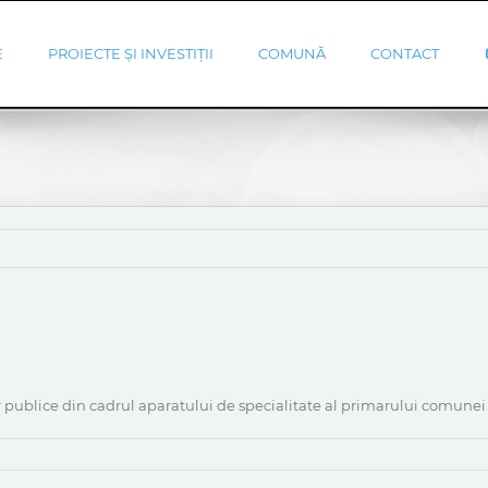
E
PROIECTE ȘI INVESTIȚII
COMUNĂ
CONTACT
 publice din cadrul aparatului de specialitate al primarului comunei 