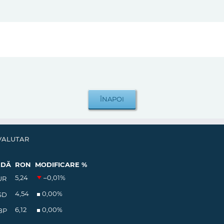
VALUTAR
EDĂ
RON
MODIFICARE %
5,24
–0,01
%
UR
4,54
0,00
%
SD
6,12
0,00
%
BP