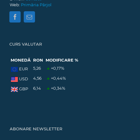
Web:
Primăria Pârjol
CURS VALUTAR
MONEDĂ
RON
MODIFICARE %
5,26
+0,17
%
EUR
4,56
+0,44
%
USD
6,14
+0,34
%
GBP
ABONARE NEWSLETTER