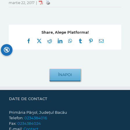
martie 22, 2017
|
Share, Alege Platforma!
Facebook
X
Reddit
LinkedIn
WhatsApp
Tumblr
Pinterest
E-
mail:
🔇
DATE DE CONTACT
Primăria Pârjol, Județul Bacău
Telefon:
0234384016
Fax:
0234384024
E-mail:
Contact