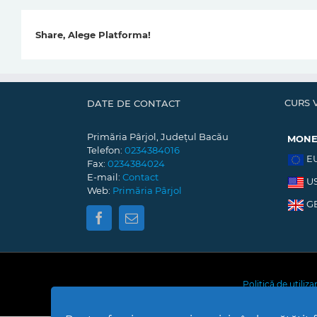
Share, Alege Platforma!
CURS 
DATE DE CONTACT
Primăria Pârjol, Județul Bacău
MON
Telefon:
0234384016
E
Fax:
0234384024
E-mail:
Contact
U
Web:
Primăria Pârjol
G
Politică de utiliz