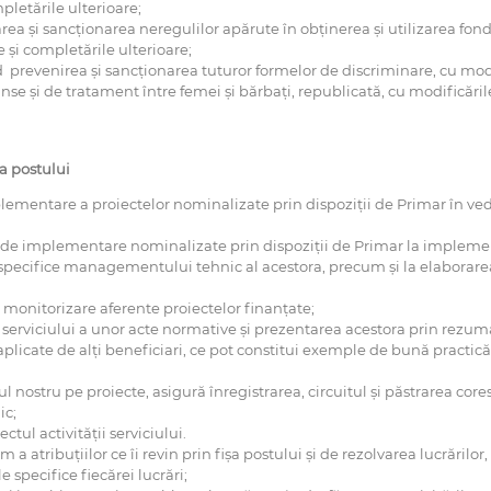
pletările ulterioare;
area și sancționarea neregulilor apărute în obținerea și utilizarea fon
 și completările ulterioare;
prevenirea şi sancţionarea tuturor formelor de discriminare, cu modif
nse și de tratament între femei și bărbați, republicată, cu modificările
șa postului
mentare a proiectelor nominalizate prin dispoziţii de Primar în ved
e implementare nominalizate prin dispoziţii de Primar la implement
 specifice managementului tehnic al acestora, precum şi la elaborarea
t monitorizare aferente proiectelor finanţate;
 serviciului a unor acte normative şi prezentarea acestora prin rezumat
plicate de alţi beneficiari, ce pot constitui exemple de bună practică
 nostru pe proiecte, asigură înregistrarea, circuitul şi păstrarea cor
ic;
tul activităţii serviciului.
 atribuţiilor ce îi revin prin fişa postului şi de rezolvarea lucrărilor,
 specifice fiecărei lucrări;