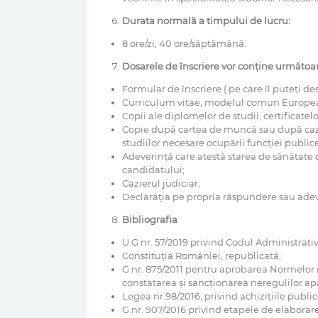
Durata normală a timpului de lucru:
8 ore/zi, 40 ore/săptămână.
Dosarele de înscriere vor conține următoar
Formular de înscriere ( pe care îl puteți des
Curriculum vitae, modelul comun Europe
Copii ale diplomelor de studii, certificatel
Copie după cartea de muncă sau după caz, 
studiilor necesare ocupării funcției publice
Adeverință care atestă starea de sănătate c
candidatului;
Cazierul judiciar;
Declarația pe propria răspundere sau adeveri
Bibliografia
U.G nr. 57/2019 privind Codul Administrativ
Constituția României, republicată;
G nr. 875/2011 pentru aprobarea Normelor 
constatarea și sancționarea neregulilor apă
Legea nr.98/2016, privind achizițiile public
G nr. 907/2016 privind etapele de elaborare