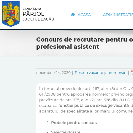
Skip
Skip
to
Navigation
PRIMĂRIA
PÂRJOL
content
ACASĂ
ADMINISTRAȚI
JUDEȚUL BACĂU
Concurs de recrutare pentru oc
profesional asistent
noiembrie 24, 2020
|
Posturi vacante și promovări
|
În temeiul prevederilor art. 467, alin. (8) din O.U
611/2008 pentru aprobarea normelor privind organiz
prevăzute de art. 625, alin. (2), art. 626 din O.U
ocuparea
funcţiei publice de execuție vacantă
, 
aparatului de specialitate al primarului comun
Probele pentru concurs:
Selecție dosare