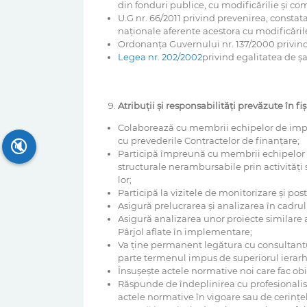
din fonduri publice, cu modificărilie și com
U.G nr. 66/2011 privind prevenirea, constat
naționale aferente acestora cu modificările
Ordonanţa Guvernului nr. 137/2000 privind 
Legea nr. 202/2002
privind egalitatea de șa
Atribuții și responsabilități prevăzute în fi
Colaborează cu membrii echipelor de imple
cu prevederile Contractelor de finanţare;
🔇
Participă împreună cu membrii echipelor d
structurale nerambursabile prin activităţi
lor;
Participă la vizitele de monitorizare şi pos
Asigură prelucrarea şi analizarea în cadrul
Asigură analizarea unor proiecte similare a
Pârjol aflate în implementare;
Va ţine permanent legătura cu consultantul
parte termenul impus de superiorul ierarh
Însuşeşte actele normative noi care fac obiec
Răspunde de îndeplinirea cu profesionalism a
actele normative în vigoare sau de cerinţele