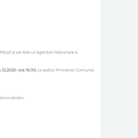
Pârjol și pe site-ul Agenției Naționale a
4.12.2020
,
ora 16.00,
la sediul Primăriei Comunei
dministrativ.