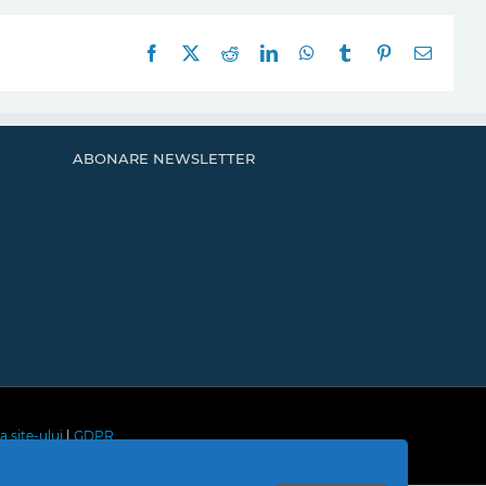
Facebook
X
Reddit
LinkedIn
WhatsApp
Tumblr
Pinterest
E-
mail:
ABONARE NEWSLETTER
a site-ului
|
GDPR