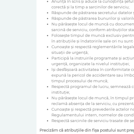
Anunţă în scris şi aduce la cunoştinţa şefu
corectă şi la timp a sarcinilor de serviciu;
Răspunde de păstrarea secretului datelor şi 
Răspunde de păstrarea bunurilor şi valorilor
Nu părăseşte locul de muncă cu documente de
sarcină de serviciu, conform atribuţiilor st
Foloseşte timpul de muncă exclusiv pentru 
în atribuţiile şi îndatoririle sale ori nu sunt
Cunoaşte şi respectă reglementările legale î
situaţii de urgenţă;
Participă la instruirile programate şi acţiu
urgenţă, organizate la nivelul instituţiei;
îşi desfăşoară activitatea în conformitate c
expună la pericol de accidentare sau îmboln
timpul procesului de muncă;
Respectă programul de lucru, semnează con
instituţie;
Nu părăseşte locul de muncă, în timpul prog
reclamă absenţa de la serviciu, cu prezent
Cunoaşte şi respectă prevederile actelor no
Regulamentului intern, normelor de conduită
Respectă sarcinile de serviciu trasate de şe
Preciz
ăm că atribuțiile din fișa postului sunt p