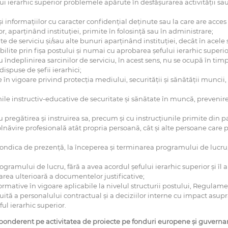
lui ierarhic superior problemele apărute în desfăşurarea activităţii sa
informaţiilor cu caracter confidenţial deţinute sau la care are acces c
, aparţinând instituţiei, primite în folosinţă sau în administrare;
 serviciu şi/sau alte bunuri aparţinând instituţiei, decât în acele si
abilite prin fişa postului şi numai cu aprobarea şefului ierarhic superio
îndeplinirea sarcinilor de serviciu, în acest sens, nu se ocupă în tim
 dispuse de şefii ierarhici;
n vigoare privind protecţia mediului, securităţii şi sănătăţii muncii, pr
nile instructiv-educative de securitate şi sănătate în muncă, prevenire ş
u pregătirea şi instruirea sa, precum şi cu instrucţiunile primite din pa
ăvire profesională atât propria persoană, cât şi alte persoane care po
dica de prezenţă, la începerea şi terminarea programului de lucru, m
ramului de lucru, fără a avea acordul şefului ierarhic superior şi îl an
area ulterioară a documentelor justificative;
rmative în vigoare aplicabile la nivelul structurii postului, Regulame
 a personalului contractual şi a deciziilor interne cu impact asupra a
ful ierarhic superior.
reponderent pe activitatea de proiecte pe fonduri europene și guvern