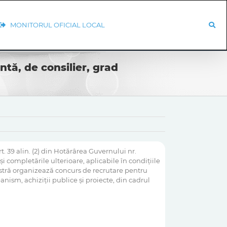
MONITORUL OFICIAL LOCAL
tă, de consilier, grad
t. 39 alin. (2) din Hotărârea Guvernului nr.
i completările ulterioare, aplicabile în condițiile
noastră organizează concurs de recrutare pentru
anism, achiziții publice și proiecte, din cadrul