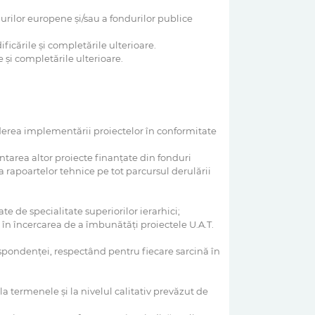
durilor europene și/sau a fondurilor publice
icările și completările ulterioare.
 și completările ulterioare.
erea implementării proiectelor în conformitate
area altor proiecte finanţate din fonduri
 rapoartelor tehnice pe tot parcursul derulării
e de specialitate superiorilor ierarhici;
 în încercarea de a îmbunătăţi proiectele U.A.T.
espondenţei, respectând pentru fiecare sarcină în
 la termenele şi la nivelul calitativ prevăzut de