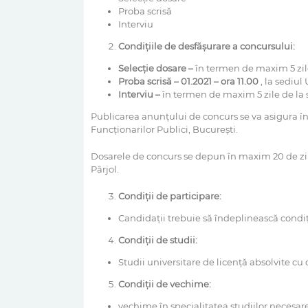
Proba scrisă
Interviu
Condițiile de desfășurare a concursului:
Selec
ție dosare –
în termen de maxim 5 zil
Proba scrisă –
01.2021 – ora 11.00
, la sediul
Interviu –
în termen de maxim 5 zile de la s
Publicarea anunțului de concurs se va asigura 
Funcționarilor Publici, București.
Dosarele de concurs se depun în maxim 20 de zile
Pârjol.
Condiții de participare:
Candidații trebuie să îndeplinească condiți
Condiții de studii:
Studii universitare de licență absolvite cu
Condiții de vechime:
vechime în specialitatea studiilor necesar