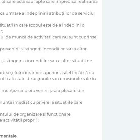
u oricare acte sau fapte care împiedică realizarea
a urmare a îndeplinirii atribuţiilor de serviciu;
tuaţii în care scopul este de a îndeplini o
r;
pul de muncă de activităţi care nu sunt cuprinse
evenirii şi stingerii incendiilor sau a altor
i stingere a incendiilor sau a altor situaţii de
rtea şefului ierarhic superior, astfel încât să nu
t fi afectate de acţiunile sau omisiunile sale în
enţionând ora venirii şi ora plecării din
unţă imediat cu privire la situaţiile care
ntului de organizare şi funcţionare,
ctivităţii proprii ;
amentale.