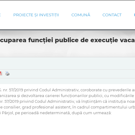
E
PROIECTE ȘI INVESTIȚII
COMUNĂ
CONTACT
uparea funcţiei publice de execuție vacan
.G. nr. 57/2019 privind Codul Administrativ, coroborate cu prevederile ar
area şi dezvoltarea carierei funcţionarilor publici, cu modificările ş
.G. nr. 57/2019 privind Codul Administrativ, vă înştiinţăm că instituţia 
de consilier, grad profesional asistent, în cadrul compartimentului urb
ei Pârjol, pe perioadă nedeterminată, după cum urmează: