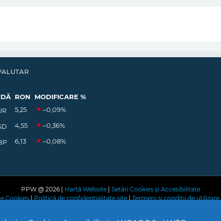
VALUTAR
EDĂ
RON
MODIFICARE %
5,25
–0,09
%
UR
4,55
–0,36
%
SD
6,13
–0,08
%
BP
PPW @
2026 |
Hartă Website
|
Setări Cookies și Accesibilitate
are Cookies
|
Politică de confidențialitate site
|
Termeni și condiții de utilizare 