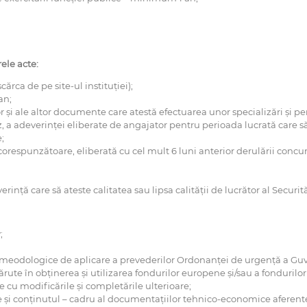
ele acte:
cărca de pe site-ul instituției);
an;
or și ale altor documente care atestă efectuarea unor specializări și p
a adeverinței eliberate de angajator pentru perioada lucrată care să
;
orespunzătoare, eliberată cu cel mult 6 luni anterior derulării concu
nță care să ateste calitatea sau lipsa calității de lucrător al Securită
;
meodologice de aplicare a prevederilor Ordonanței de urgență a Guve
rute în obținerea și utilizarea fondurilor europene și/sau a fondurilo
e cu modificările și completările ulterioare;
 și conținutul – cadru al documentațiilor tehnico-economice aferente o