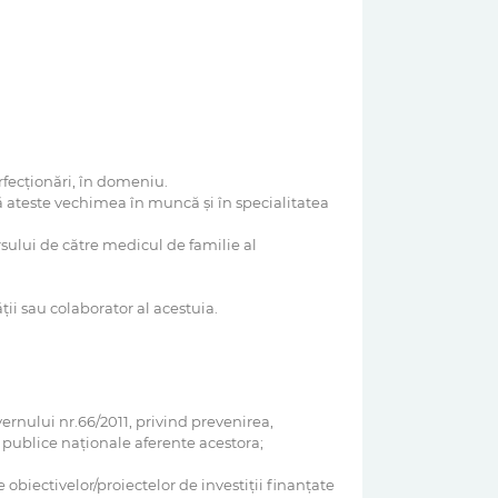
erfecționări, în domeniu.
 ateste vechimea în muncă și în specialitatea
rsului de către medicul de familie al
ții sau colaborator al acestuia.
rnului nr.66/2011, privind prevenirea,
r publice naționale aferente acestora;
biectivelor/proiectelor de investiții finanțate