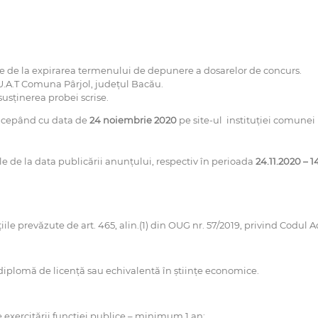
e de la expirarea termenului de depunere a dosarelor de concurs.
 U.A.T Comuna Pârjol, județul Bacău.
usținerea probei scrise.
începând cu data de
24 noiembrie
2020
pe site-ul instituției comunei 
 de la data publicării anunțului, respectiv în perioada
24.11.2020 – 1
ile prevăzute de art. 465, alin.(1) din OUG nr. 57/2019, privind Codul A
 diplomă de licență sau echivalentă în științe economice.
e exercitării funcției publice – minimum 1 an;