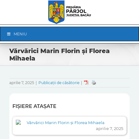
Skip
to
content
Skip
MENIU
Navigation
Vărvărici Marin Florin și Florea
Mihaela
aprilie 7, 2025
|
Publicații de căsătorie
|
FIȘIERE ATAȘATE
Vărvărici Marin Florin și Florea Mihaela
aprilie 7, 2025