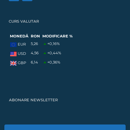
CURS VALUTAR
MONEDĂ
RON
MODIFICARE %
5,26
+0,16
%
EUR
4,56
+0,44
%
USD
6,14
+0,36
%
GBP
ABONARE NEWSLETTER