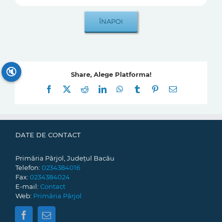
🔇
Share, Alege Platforma!
Facebook
X
Reddit
LinkedIn
WhatsApp
Tumblr
Pinterest
E-
mail:
DATE DE CONTACT
Primăria Pârjol, Județul Bacău
Telefon:
0234384016
Fax:
0234384024
E-mail:
Contact
Web:
Primăria Pârjol