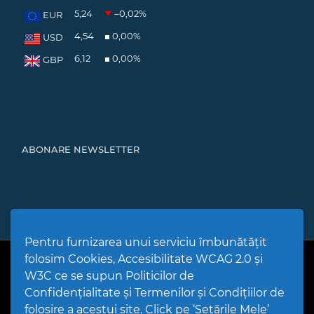
5,24
–0,02
%
EUR
4,54
0,00
%
USD
6,12
0,00
%
GBP
ABONARE NEWSLETTER
Pentru furnizarea unui serviciu îmbunătățit
folosim Cookies, Accesibilitate WCAG 2.0 și
PPW @
2026 |
Hartă Website
|
Setări Cookies și Accesibilitate
Politică de utilizare Cookies
|
Politică de confidențialitate site
|
W3C ce se supun Politicilor de
Termeni și condiții de utilizare a site-ului
|
GDPR
Confidențialitate și Termenilor și Condițiilor de
folosire a acestui site. Click pe ‘Setările Mele’