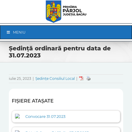
Skip
to
content
Skip
MENIU
Navigation
Ședință ordinară pentru data de
31.07.2023
iulie 25, 2023
|
Ședințe Consiliul Local
|
FIȘIERE ATAȘATE
Convocare 31.07.2023