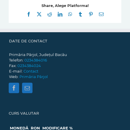
Share, Alege Platforma!
Facebook
X
Reddit
LinkedIn
WhatsApp
Tumblr
Pinterest
E-
mail:
DATE DE CONTACT
Primăria Pârjol, Județul Bacău
Telefon:
0234384016
Fax:
0234384024
E-mail:
Contact
Web:
Primăria Pârjol
CURS VALUTAR
MONEDĂ
RON
MODIFICARE %