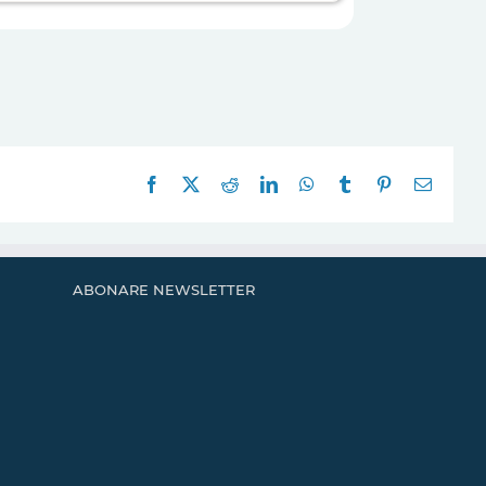
Facebook
X
Reddit
LinkedIn
WhatsApp
Tumblr
Pinterest
E-
mail:
ABONARE NEWSLETTER