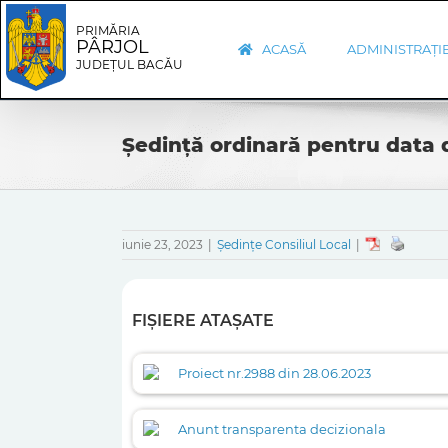
Skip
Skip
to
Navigation
PRIMĂRIA
PÂRJOL
content
ACASĂ
ADMINISTRAȚI
JUDEȚUL BACĂU
Ședință ordinară pentru data 
iunie 23, 2023
|
Ședințe Consiliul Local
|
FIȘIERE ATAȘATE
Proiect nr.2988 din 28.06.2023
Anunt transparenta decizionala