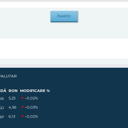
VALUTAR
EDĂ
RON
MODIFICARE %
5,25
–0,02
%
UR
4,56
–0,03
%
SD
6,13
–0,02
%
BP