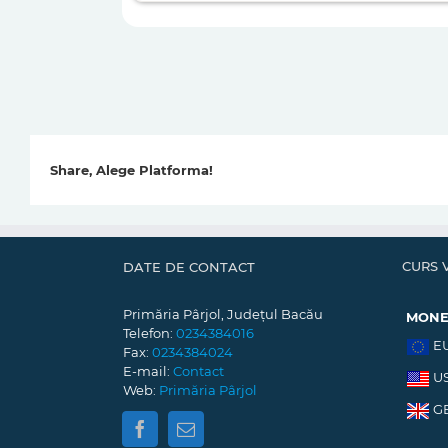
Share, Alege Platforma!
CURS 
DATE DE CONTACT
Primăria Pârjol, Județul Bacău
MON
Telefon:
0234384016
E
Fax:
0234384024
E-mail:
Contact
U
Web:
Primăria Pârjol
G