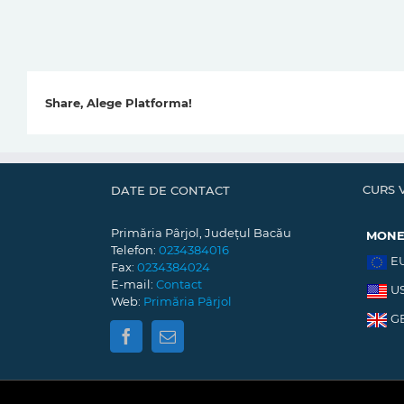
Share, Alege Platforma!
CURS 
DATE DE CONTACT
Primăria Pârjol, Județul Bacău
MON
Telefon:
0234384016
E
Fax:
0234384024
E-mail:
Contact
U
Web:
Primăria Pârjol
G