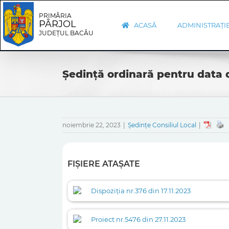
Skip
Skip
to
Navigation
PRIMĂRIA
PÂRJOL
content
ACASĂ
ADMINISTRAȚI
JUDEȚUL BACĂU
Ședință ordinară pentru data d
noiembrie 22, 2023
|
Ședințe Consiliul Local
|
FIȘIERE ATAȘATE
Dispoziția nr.376 din 17.11.2023
Proiect nr.5476 din 27.11.2023