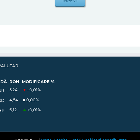
VALUTAR
EDĂ
RON
MODIFICARE %
5,24
–0,01
%
UR
4,54
0,00
%
SD
6,12
+0,01
%
BP