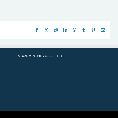
Facebook
X
Reddit
LinkedIn
WhatsApp
Tumblr
Pinterest
E-
mail:
ABONARE NEWSLETTER