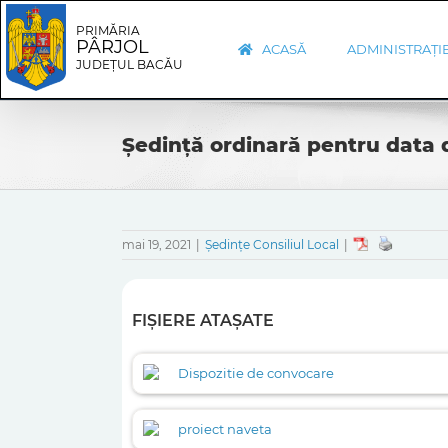
Skip
Skip
to
Navigation
PRIMĂRIA
PÂRJOL
content
ACASĂ
ADMINISTRAȚI
JUDEȚUL BACĂU
Ședință ordinară pentru data d
mai 19, 2021
|
Ședințe Consiliul Local
|
FIȘIERE ATAȘATE
Dispozitie de convocare
proiect naveta