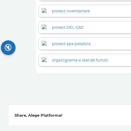
proiect inventariere
proiect DEL GAZ
proiect apa potabila
🔇
organigrama si stat de functii
Share, Alege Platforma!