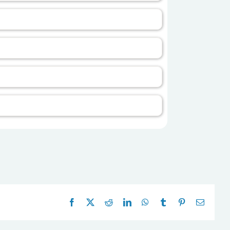
Facebook
X
Reddit
LinkedIn
WhatsApp
Tumblr
Pinterest
E-
mail: